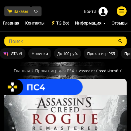
Войти
Заказы
Togg
navi
Главная
Контакты
TG Bot
Информация
Отзывы
GTA VI
Новинки
До 100 руб.
Прокат игр PS5
Про
Главная
Прокат игр для PS4
Assassins Creed Изгой. Обн