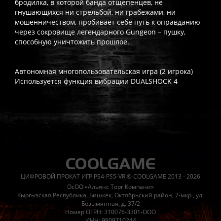
бродилка, в которой банда отщепенцев, не
гнушающихся ни стрельбой, ни грабежами, ни
мошенничеством, пробивает себе путь к оправданию
через сокровище легендарного Gungeon – пушку,
способную уничтожить прошлое.
Автономная многопользовательская игра (2 игрока)
Используется функция вибрации DUALSHOCK 4
Часто спрашивают
Когда я получу доступ к игре?
Прокат выдаётся автоматическ
Работает ли русский язык?
Если локализация игры для PlayS
ЦИФРОВОЙ ПРОКАТ ИГР PS4-PS5-VR © COOLGAME 2013 - 2026
Что если игра не запускается?
Свяжитесь с нашей поддержк
ОсОО «Альянс Торг Компани»
Есть ли поддержка после покупки?
Да, наша поддержка работ
Кыргызская Республика, Бишкек, Октябрьский район, 7-мкр., ул.
Безымянная, д. 37/2
Номер ОГРН: 310076-3301-ООО
ИНН: 9909710244