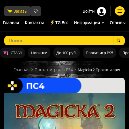
Войти
Заказы
Togg
navi
Главная
Контакты
TG Bot
Информация
Отзывы
GTA VI
Новинки
До 100 руб.
Прокат игр PS5
Про
Главная
Прокат игр для PS4
Magicka 2 Прокат и аренда и