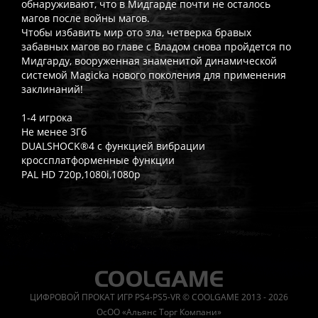
обнаруживают, что в Мидгарде почти не осталось
магов после войны магов.
Чтобы избавить мир ото зла, четверка бравых
забавных магов во главе с Владом снова пройдется по
Мидгарду, вооруженная знаменитой динамической
системой Magicka нового поколения для применения
заклинаний!
1-4 игрока
Не менее 3Гб
DUALSHOCK®4 с функцией вибрации
кроссплатформенные функции
PAL HD 720p,1080i,1080p
Часто спрашивают
Когда я получу доступ к игре?
Прокат выдаётся автоматическ
Работает ли русский язык?
Если локализация игры для PlayS
ЦИФРОВОЙ ПРОКАТ ИГР PS4-PS5-VR © COOLGAME 2013 - 2026
Что если игра не запускается?
Свяжитесь с нашей поддержк
ОсОО «Альянс Торг Компани»