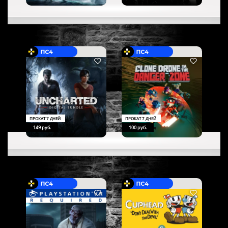
ПРОКАТ 7 ДНЕЙ
ПРОКАТ 7 ДНЕЙ
149 руб.
100 руб.