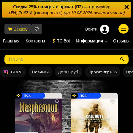
✕
Скидка 25% на игры в прокат (П2)
— промокод:
rENg7u6ZfA
(скопировать)
(до 10.08.2026 включительно)
Войти
Заказы
Togg
navi
Главная
Контакты
TG Bot
Информация
Отзывы
GTA VI
Новинки
До 100 руб.
Прокат игр PS5
Про
Прокат игр для PS4
Прокат игр для PS4 — это аренда нашей учётной записи PlayS