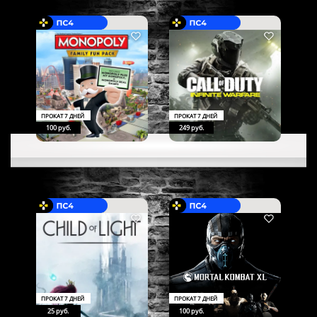
ПРОКАТ 7 ДНЕЙ
ПРОКАТ 7 ДНЕЙ
100 руб.
249 руб.
ПРОКАТ 7 ДНЕЙ
ПРОКАТ 7 ДНЕЙ
25 руб.
100 руб.