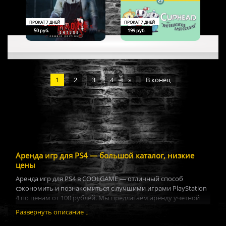
ПРОКАТ 7 ДНЕЙ
ПРОКАТ 7 ДНЕЙ
50 руб.
199 руб.
1
2
3
4
»
В конец
Аренда игр для PS4 — большой каталог, низкие
цены
Аренда игр для PS4 в COOLGAME — отличный способ
сэкономить и познакомиться с лучшими играми PlayStation
4 по ценам от 100 рублей. Мы предлагаем аренду учётной
записи PSN с купленной игрой на 7 дней: оплатили — и сразу
Развернуть описание ↓
играете. Автовыдача работает круглосуточно, без выходных.