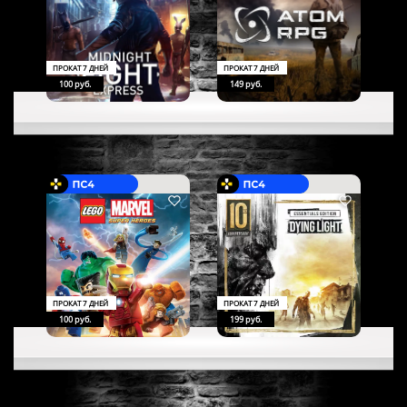
ПРОКАТ 7 ДНЕЙ
ПРОКАТ 7 ДНЕЙ
100 руб.
149 руб.
ПРОКАТ 7 ДНЕЙ
ПРОКАТ 7 ДНЕЙ
100 руб.
199 руб.