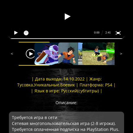
<
>
| Дата выхода: 14.10.2022 | Жанр:
Тусовка,Уникальные,Боевик | Платформа: PS4 |
| Язык в игре: Русский(субтитры) |
Описание:
Требуется игра в сети
Сетевая многопользовательская игра (2-8 игрока).
Требуется оплаченная подписка на PlayStation Plus.