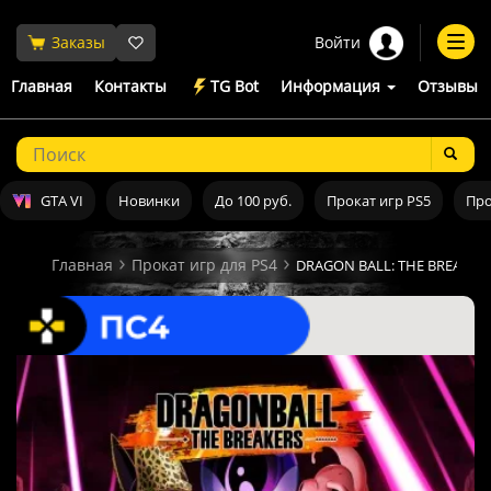
Войти
Заказы
Togg
navi
Главная
Контакты
TG Bot
Информация
Отзывы
GTA VI
Новинки
До 100 руб.
Прокат игр PS5
Про
Главная
Прокат игр для PS4
DRAGON BALL: THE BREAKERS