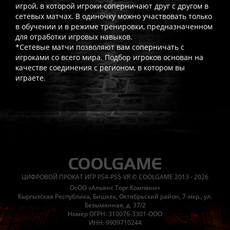
игрой, в которой игроки соперничают друг с другом в
сетевых матчах. В одиночку можно участвовать только
в обучении и в режиме тренировки, предназначенном
для отработки игровых навыков.
*Сетевые матчи позволяют вам соперничать с
игроками со всего мира. Подбор игроков основан на
качестве соединения с регионом, в котором вы
играете.
Часто спрашивают
Когда я получу доступ к игре?
Прокат выдаётся автоматическ
Работает ли русский язык?
Если локализация игры для PlayS
ЦИФРОВОЙ ПРОКАТ ИГР PS4-PS5-VR © COOLGAME 2013 - 2026
Что если игра не запускается?
Свяжитесь с нашей поддержк
ОсОО «Альянс Торг Компани»
Есть ли поддержка после покупки?
Да, наша поддержка работ
Кыргызская Республика, Бишкек, Октябрьский район, 7-мкр., ул.
Безымянная, д. 37/2
Номер ОГРН: 310076-3301-ООО
ИНН: 9909710244