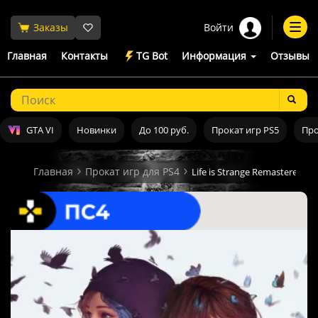
Войти
Заказы
Togg
navi
Главная
Контакты
TG Bot
Информация
Отзывы
GTA VI
Новинки
До 100 руб.
Прокат игр PS5
Про
Главная
Прокат игр для PS4
Life is Strange Remastered C