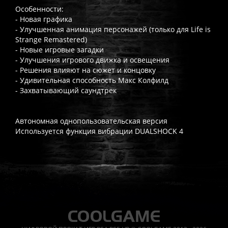
Особенности:
- Новая графика
- Улучшенная анимация персонажей (только для Life is
Strange Remastered)
- Новые игровые загадки
- Улучшения игрового движка и освещения
- Решения влияют на сюжет и концовку
- Удивительная способность Макс Колфилд
- Захватывающий саундтрек
Автономная однопользовательская версия
Используется функция вибрации DUALSHOCK 4
Часто спрашивают
Когда я получу доступ к игре?
Прокат выдаётся автоматическ
Работает ли русский язык?
Если локализация игры для PlayS