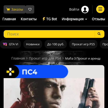
Войти
Заказы
Togg
navi
Главная
Контакты
TG Bot
Информация
Отзывы
GTA VI
Новинки
До 100 руб.
Прокат игр PS5
Про
Главная
Прокат игр для PS4
Mafia 3 Прокат и аренда игр