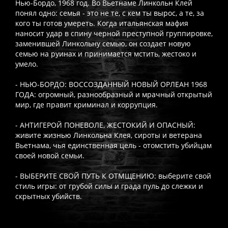
Нью-Бордо, 1968 год. Во Вьетнаме Линкольн Клей
понял одно: семья - это не те, с кем ты вырос, а те, за
кого ты готов умереть. Когда итальянская мафия
наносит удар в спину черной преступной группировке,
заменившей Линкольну семью, он создает новую
семью на руинах и принимается мстить, жестоко и
умело.
- НЬЮ-БОРДО: ВОССОЗДАННЫЙ НОВЫЙ ОРЛЕАН 1968
ГОДА: огромный, разнообразный и мрачный открытый
мир, где правит криминал и коррупция.
- АНТИГЕРОЙ ПОНЕВОЛЕ, ЖЕСТОКИЙ И ОПАСНЫЙ:
живите жизнью Линкольна Клея, сироты и ветерана
Вьетнама, чья единственная цель - отомстить убийцам
своей новой семьи.
- ВЫБЕРИТЕ СВОЙ ПУТЬ К ОТМЩЕНИЮ: выберите свой
стиль игры: от грубой силы и града пуль до слежки и
скрытных убийств.