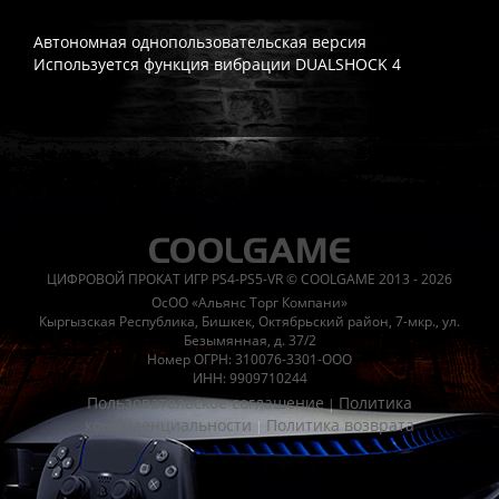
Автономная однопользовательская версия
Используется функция вибрации DUALSHOCK 4
Часто спрашивают
Когда я получу доступ к игре?
Прокат выдаётся автоматическ
Работает ли русский язык?
Если локализация игры для PlayS
ЦИФРОВОЙ ПРОКАТ ИГР PS4-PS5-VR © COOLGAME 2013 - 2026
Что если игра не запускается?
Свяжитесь с нашей поддержк
ОсОО «Альянс Торг Компани»
Есть ли поддержка после покупки?
Да, наша поддержка работ
Кыргызская Республика, Бишкек, Октябрьский район, 7-мкр., ул.
Безымянная, д. 37/2
Номер ОГРН: 310076-3301-ООО
ИНН: 9909710244
Пользовательское соглашение
Политика
|
конфиденциальности
Политика возврата
|