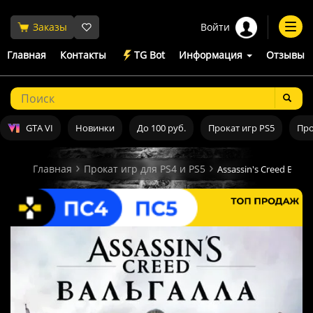
Войти
Заказы
Togg
navi
Главная
Контакты
TG Bot
Информация
Отзывы
GTA VI
Новинки
До 100 руб.
Прокат игр PS5
Про
Главная
Прокат игр для PS4 и PS5
Assassin's Creed Валь