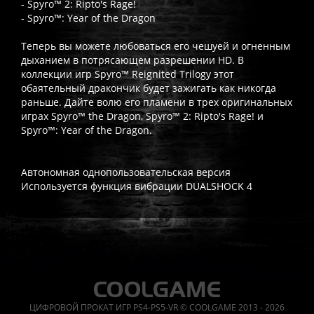
- Spyro™ 2: Ripto's Rage!
- Spyro™: Year of the Dragon
Теперь вы можете любоваться его чешуей и огненным
дыханием в потрясающем разрешении HD. В
коллекции игр Spyro™ Reignited Trilogy этот
обаятельный дракончик будет зажигать как никогда
раньше. Дайте волю его пламени в трех оригинальных
играх Spyro™ the Dragon, Spyro™ 2: Ripto's Rage! и
Spyro™: Year of the Dragon.
Автономная однопользовательская версия
Используется функция вибрации DUALSHOCK 4
Часто спрашивают
Когда я получу доступ к игре?
Прокат выдаётся автоматическ
Работает ли русский язык?
Если локализация игры для PlayS
ЦИФРОВОЙ ПРОКАТ ИГР PS4-PS5-VR © COOLGAME 2013 - 2026
Что если игра не запускается?
Свяжитесь с нашей поддержк