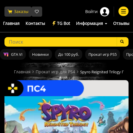
Войти
Заказы
Togg
navi
Главная
Контакты
TG Bot
Информация
Отзывы
GTA VI
Новинки
До 100 руб.
Прокат игр PS5
Про
Главная
Прокат игр для PS4
Spyro Reignited Trilogy Прок