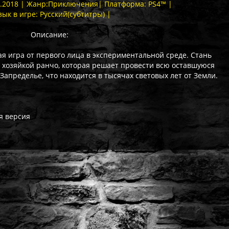
09.2018 | Жанр:Приключения| Платформа: PS4™ |
зык в игре: Русский(субтитры) |
Описание:
ая игра от первого лица в экспериментальной среде. Стань
 хозяйкой ранчо, которая решает провести всю оставшуюся
апределье, что находится в тысячах световых лет от Земли.
я версия
ат выдаётся автоматически сразу после оплаты. Активации (П3,
кализация игры для PlayStation существует — она будет в игре
житесь с нашей поддержкой — поможем решить проблему. На вс