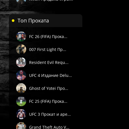
Пишите через сайт, VK или Telegram.
Топ Проката
FC 26 (FIFA) Прока...
007 First Light Пр...
Resident Evil Requ...
UFC 4 Издание Delu...
Ghost of Yotei Про...
FC 25 (FIFA) Прока...
UFC 3 Прокат и аре...
Grand Theft Auto V...