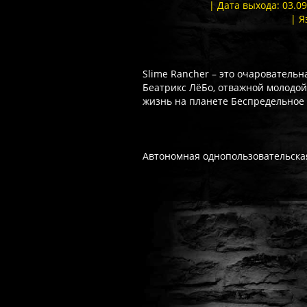
| Дата выхода: 03.
| Я
Slime Rancher – это очаровательн
Беатрикс ЛёБо, отважной молодой
жизнь на планете Беспредельное З
Автономная однопользовательска
Часто спрашивают
Когда я получу доступ к игре?
Прок
Работает ли русский язык?
Если ло
Что если игра не запускается?
Свя