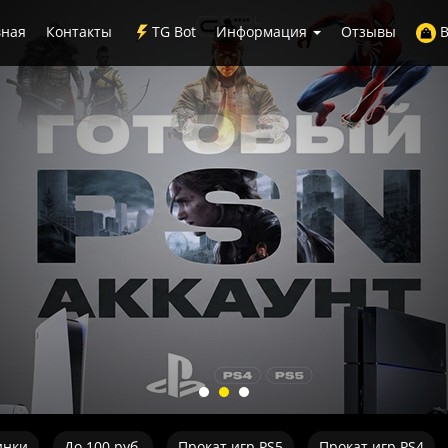
вная
Контакты
TG Bot
Информация
Отзывы
В
инки
До 100 руб.
Прокат игр PS5
Прокат игр PS4