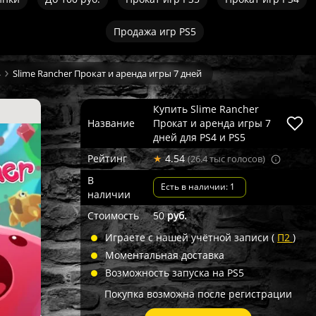
Продажа игр PS5
4
Slime Rancher Прокат и аренда игры 7 дней
Купить Slime Rancher
Название
Прокат и аренда игры 7
дней для PS4 и PS5
Рейтинг
★
4.54
(26.4 тыс голосов)
В
Есть в наличии: 1
наличии
Стоимость
50
руб.
Играете с нашей учётной записи (
П2
)
Моментальная доставка
Возможность запуска на PS5
Покупка возможна после регистрации