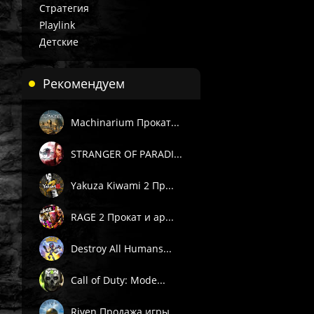
Стратегия
Playlink
Детские
Рекомендуем
Machinarium Прокат...
STRANGER OF PARADI...
Yakuza Kiwami 2 Пр...
RAGE 2 Прокат и ар...
Destroy All Humans...
 П1) — вручную в течение 3 часов в рабочее время поддержки 
. Подробности смотрите в описании товара.
Call of Duty: Mode...
е товары даётся гарантия.
Riven Продажа игры...