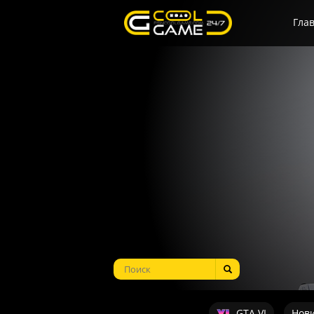
Гла
GTA VI
Нов