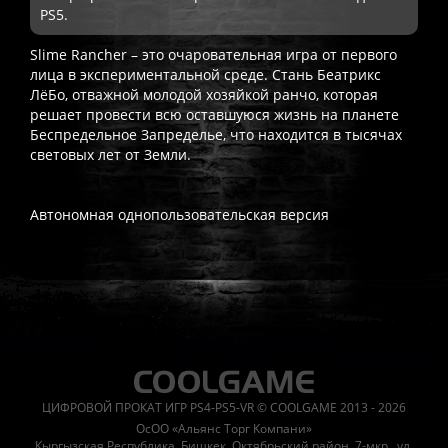
PS5.
Slime Rancher – это очаровательная игра от первого
лица в экспериментальной среде. Стань Беатрикс
ЛёБо, отважной молодой хозяйкой ранчо, которая
решает провести всю оставшуюся жизнь на планете
Беспредельное Запределье, что находится в тысячах
световых лет от Земли.
Автономная однопользовательская версия
Часто спрашивают
Когда я получу доступ к игре?
Прокат выдаётся автоматическ
Работает ли русский язык?
Если локализация игры для PlayS
ЦИФРОВОЙ ПРОКАТ ИГР PS4-PS5-VR © COOLGAME 2013 - 2026
Что если игра не запускается?
Свяжитесь с нашей поддержк
ОсОО «Альянс Торг Компани»
Есть ли поддержка после покупки?
Да, наша поддержка работ
Кыргызская Республика, Бишкек, Октябрьский район, 7-мкр., ул.