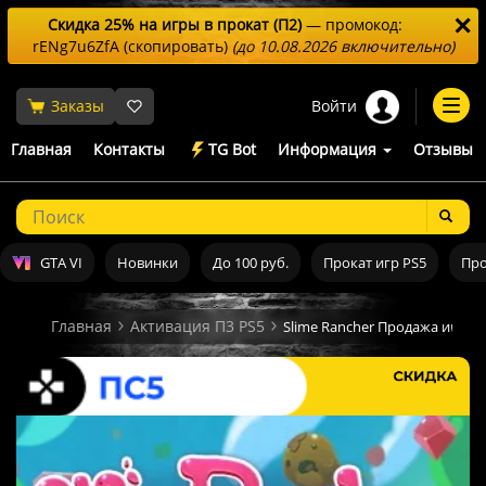
✕
Скидка 25% на игры в прокат (П2)
— промокод:
rENg7u6ZfA
(скопировать)
(до 10.08.2026 включительно)
Войти
Заказы
Togg
navi
Главная
Контакты
TG Bot
Информация
Отзывы
GTA VI
Новинки
До 100 руб.
Прокат игр PS5
Про
Главная
Активация П3 PS5
Slime Rancher Продажа игры