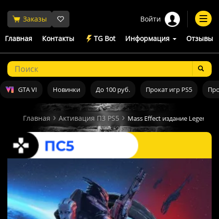
Войти
Заказы
Togg
navi
Главная
Контакты
TG Bot
Информация
Отзывы
GTA VI
Новинки
До 100 руб.
Прокат игр PS5
Про
Главная
Активация П3 PS5
Mass Effect издание Legenda