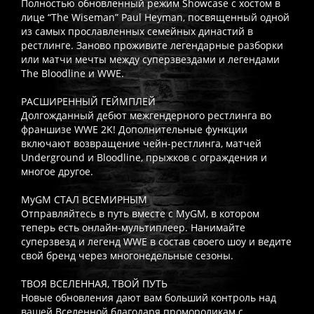
Полностью обновленный режим Showcase с хостом в
лице “The Wiseman” Paul Heyman, посвященный одной
из самых прославленных семейных династий в
рестлинге. Заново проживите легендарные разборки
или матчи мечты между суперзвездами и легендами
The Bloodline и WWE.
РАСШИРЕННЫЙ ГЕЙМПЛЕЙ
Долгожданный дебют межгендерного рестлинга во
франшизе WWE 2K! Дополнительные функции
включают возвращение чейн-рестлинга, матчей
Underground и Bloodline, прыжков с ограждения и
многое другое.
MyGM СТАЛ ВСЕМИРНЫМ
Отправляйтесь в путь вместе с MyGM, в котором
теперь есть онлайн-мультиплеер. Нанимайте
суперзвезд и легенд WWE в состав своего шоу и ведите
свой бренд через многонедельные сезоны.
ТВОЯ ВСЕЛЕННАЯ, ТВОЙ ПУТЬ
Новые обновления дают вам больший контроль над
вашей Вселенной благодаря промороликам с