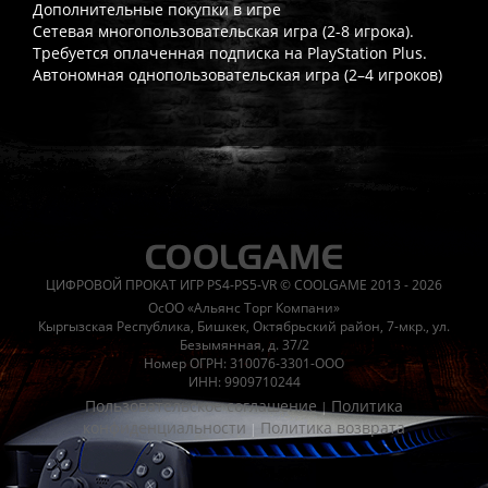
Дополнительные покупки в игре
Сетевая многопользовательская игра (2-8 игрока).
Требуется оплаченная подписка на PlayStation Plus.
Автономная однопользовательская игра (2–4 игроков)
Часто спрашивают
Когда я получу доступ к игре?
Прокат выдаётся автоматическ
Работает ли русский язык?
Если локализация игры для PlayS
ЦИФРОВОЙ ПРОКАТ ИГР PS4-PS5-VR © COOLGAME 2013 - 2026
Что если игра не запускается?
Свяжитесь с нашей поддержк
ОсОО «Альянс Торг Компани»
Есть ли поддержка после покупки?
Да, наша поддержка работ
Кыргызская Республика, Бишкек, Октябрьский район, 7-мкр., ул.
Безымянная, д. 37/2
Номер ОГРН: 310076-3301-ООО
ИНН: 9909710244
Пользовательское соглашение
Политика
|
конфиденциальности
Политика возврата
|