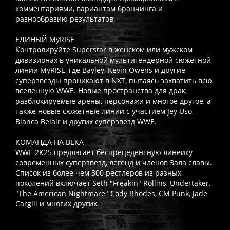
комментариями, вариантам бранчинга и
разнообразию результатов.
ЕДИНЫЙ MyRISE
Контролируйте Superstar в женском или мужском
дивизионах в уникальной мультигендерной сюжетной
линии MyRISE, где Bayley, Kevin Owens и другие
суперзвезды проникают в NXT, пытаясь захватить всю
вселенную WWE. Новые пространства для драк,
разблокируемые арены, персонажи и многое другое, а
также новые сюжетные линии с участием Jey Uso,
Bianca Belair и других суперзвезд WWE.
КОМАНДА НА ВЕКА
WWE 2K25 предлагает беспрецедентную линейку
современных суперзвезд, легенд и членов Зала славы.
Список из более чем 300 рестлеров из разных
поколений включает Seth "Freakin" Rollins, Undertaker,
"The American Nightmare" Cody Rhodes, CM Punk, Jade
Cargill и многих других.