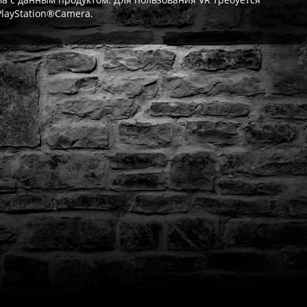
PlayStation®Camera.
ат выдаётся автоматически сразу после оплаты. Активации (П3,
кализация игры для PlayStation существует — она будет в игре
житесь с нашей поддержкой — поможем решить проблему. На вс
Да, наша поддержка работает ежедневно с 08:00 до 22:00 МСК. 