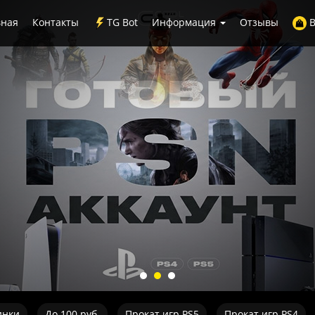
вная
Контакты
TG Bot
Информация
Отзывы
В
инки
До 100 руб.
Прокат игр PS5
Прокат игр PS4