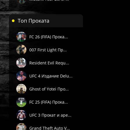
Топ Проката
FC 26 (FIFA) Прока...
 П1) — вручную в течение 3 часов в рабочее время поддержки 
. Подробности смотрите в описании товара.
007 First Light Пр...
е товары даётся гарантия.
Resident Evil Requ...
Пишите через сайт, VK или Telegram.
UFC 4 Издание Delu...
Ghost of Yotei Про...
FC 25 (FIFA) Прока...
UFC 3 Прокат и аре...
Grand Theft Auto V...