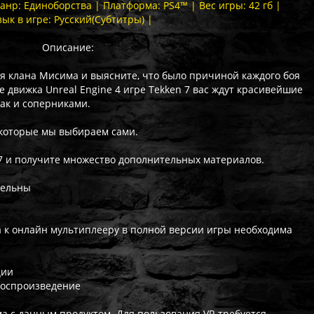
Жанр: Единоборства | Платформа: PS4™ | Вес игры: 42 гб |
зык в игре: Русский(Субтитры) |
Описание:
я клана Мисима и выясните, что было причиной каждого боя
е движка Unreal Engine 4 игре Tekken 7 вас ждут красивейшие
так и соперниками.
 которые мы выбираем сами.
7 и получите множество дополнительных материалов.
тельны
па к онлайн мультиплееру в полной версии игры необходима
ции
воспроизведение
ма с данным продуктом. Для пользования VR требуется