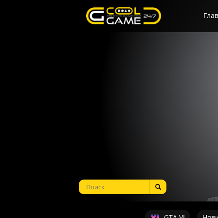
Гла
GTA VI
Нов