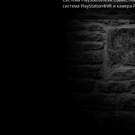
система PlayStation®VR и камера 
Часто спрашивают
Когда я получу доступ к игре?
Прок
Работает ли русский язык?
Если ло
Что если игра не запускается?
Свя
Есть ли поддержка после покупки?