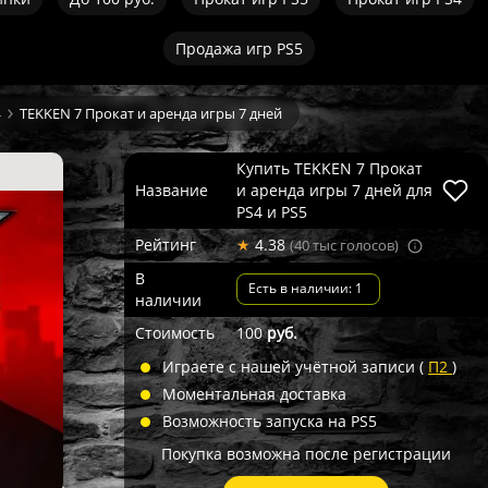
Продажа игр PS5
4
TEKKEN 7 Прокат и аренда игры 7 дней
Купить TEKKEN 7 Прокат
Название
и аренда игры 7 дней для
PS4 и PS5
Рейтинг
★
4.38
(40 тыс голосов)
В
Есть в наличии: 1
наличии
Стоимость
100
руб.
Играете с нашей учётной записи (
П2
)
Моментальная доставка
Возможность запуска на PS5
Покупка возможна после регистрации