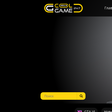
Гла
GTA VI
Нов