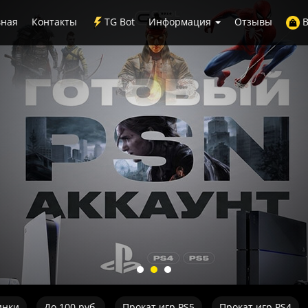
вная
Контакты
TG Bot
Информация
Отзывы
В
инки
До 100 руб.
Прокат игр PS5
Прокат игр PS4