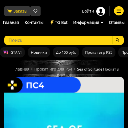
Войти
Заказы
Togg
navi
Главная
Контакты
TG Bot
Информация
Отзывы
GTA VI
Новинки
До 100 руб.
Прокат игр PS5
Про
Главная
Прокат игр для PS4
Sea of Solitude Прокат и аре