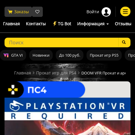
Войти
Заказы
Togg
navi
Главная
Контакты
TG Bot
Информация
Отзывы
GTA VI
Новинки
До 100 руб.
Прокат игр PS5
Про
Главная
Прокат игр для PS4
DOOM VFR Прокат и аренда 