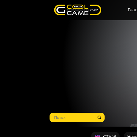
Гла
GTA VI
Нов