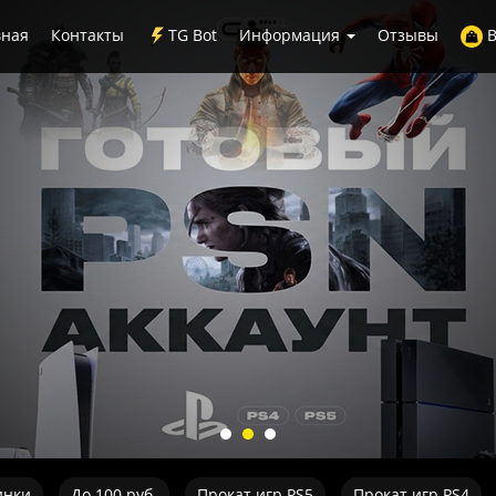
вная
Контакты
TG Bot
Информация
Отзывы
В
инки
До 100 руб.
Прокат игр PS5
Прокат игр PS4