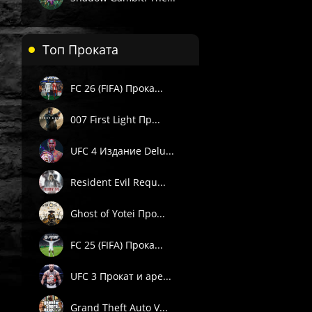
Топ Проката
FC 26 (FIFA) Прока...
 П1) — вручную в течение 3 часов в рабочее время поддержки 
. Подробности смотрите в описании товара.
007 First Light Пр...
е товары даётся гарантия.
UFC 4 Издание Delu...
Пишите через сайт, VK или Telegram.
Resident Evil Requ...
Ghost of Yotei Про...
FC 25 (FIFA) Прока...
UFC 3 Прокат и аре...
Grand Theft Auto V...