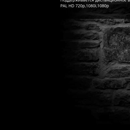
PAL HD 720p,1080i,1080p
Часто спрашивают
Когда я получу доступ к игре?
Прок
Работает ли русский язык?
Если ло
Что если игра не запускается?
Свя
Есть ли поддержка после покупки?