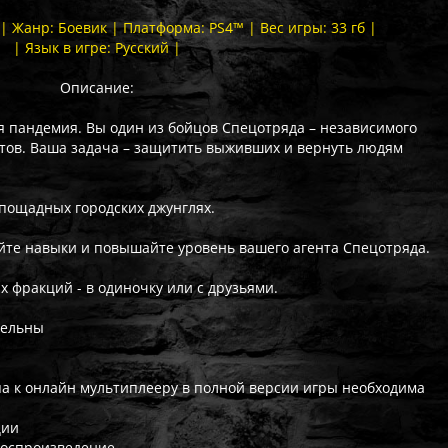
 | Жанр: Боевик | Платформа: PS4™ | Вес игры: 33 гб |
| Язык в игре: Русский |
Описание:
 пандемия. Вы один из бойцов Спецотряда – независимого
тов. Ваша задача – защитить выживших и вернуть людям
спощадных городских джунглях.
йте навыки и повышайте уровень вашего агента Спецотряда.
х фракций - в одиночку или с друзьями.
тельны
упа к онлайн мультиплееру в полной версии игры необходима
ции
воспроизведение