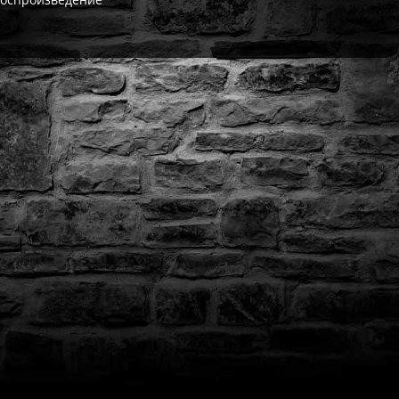
ат выдаётся автоматически сразу после оплаты. Активации (П3,
кализация игры для PlayStation существует — она будет в игре
житесь с нашей поддержкой — поможем решить проблему. На вс
Да, наша поддержка работает ежедневно с 08:00 до 22:00 МСК. 