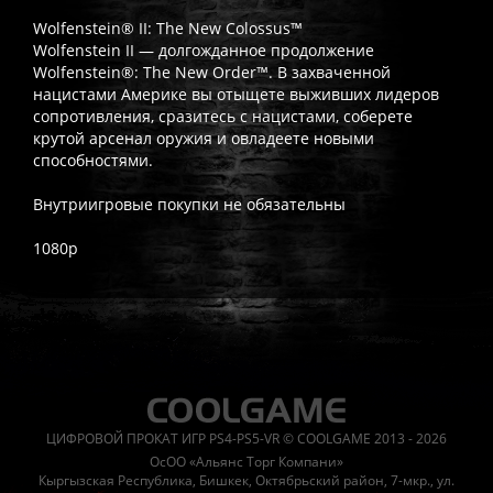
Wolfenstein® II: The New Colossus™
Wolfenstein II — долгожданное продолжение
Wolfenstein®: The New Order™. В захваченной
нацистами Америке вы отыщете выживших лидеров
сопротивления, сразитесь с нацистами, соберете
крутой арсенал оружия и овладеете новыми
способностями.
Внутриигровые покупки не обязательны
1080p
Часто спрашивают
Когда я получу доступ к игре?
Прокат выдаётся автоматическ
Работает ли русский язык?
Если локализация игры для PlayS
ЦИФРОВОЙ ПРОКАТ ИГР PS4-PS5-VR © COOLGAME 2013 - 2026
Что если игра не запускается?
Свяжитесь с нашей поддержк
ОсОО «Альянс Торг Компани»
Есть ли поддержка после покупки?
Да, наша поддержка работ
Кыргызская Республика, Бишкек, Октябрьский район, 7-мкр., ул.