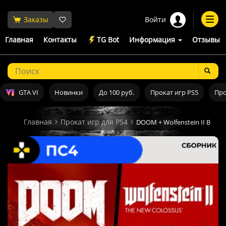
Войти
Заказы
Togg
navi
Главная
Контакты
TG Bot
Информация
Отзывы
GTA VI
Новинки
До 100 руб.
Прокат игр PS5
Про
Главная
Прокат игр для PS4
DOOM + Wolfenstein II Bundl