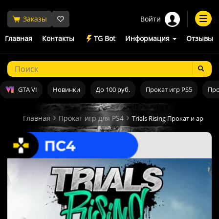
Войти
Заказы
Togg
navi
Главная
Контакты
TG Bot
Информация
Отзывы
GTA VI
Новинки
До 100 руб.
Прокат игр PS5
Про
Главная
Прокат игр для PS4
Trials Rising Прокат и аренд