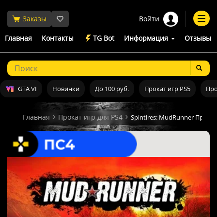
Войти
Заказы
Togg
navi
Главная
Контакты
TG Bot
Информация
Отзывы
GTA VI
Новинки
До 100 руб.
Прокат игр PS5
Про
Главная
Прокат игр для PS4
Spintires: MudRunner Прокат