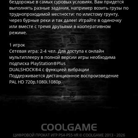
бездорожье в самых суровых условиях. Вам придется
выполнять разные задания, например возить грузы по
труднопроходимой местности: по илистому грунту,
через бурные реки и так далее! Играйте в одиночку
или вместе с тремя друзьями в кооперативном
режиме.
1 игрок
Сетевая игра: 2-4 чел. Для доступа к онлайн
мультиплееру в полной версии игры необходима
подписка PlayStation®Plus
DUALSHOCK®4 с функцией вибрации
Поддерживается дистанционное воспроизведение
PAL HD 720p,1080i,1080p
Часто спрашивают
Когда я получу доступ к игре?
Прокат выдаётся автоматическ
Работает ли русский язык?
Если локализация игры для PlayS
ЦИФРОВОЙ ПРОКАТ ИГР PS4-PS5-VR © COOLGAME 2013 - 2026
Что если игра не запускается?
Свяжитесь с нашей поддержк