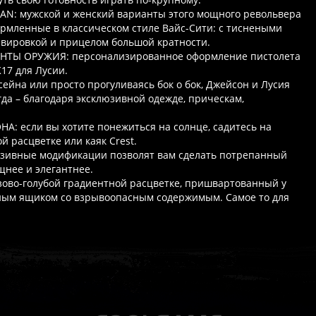
AN: мужской и женский варианты этого мощного револьвера
ормленные в классическом стиле Вайс-Сити: с тиснеными
авировкой и прицелом большой кратности.
ТЫ ОРУЖИЯ: персонализированное оформление пистолета
K17 для Лусии.
ейна или просто прогуливаясь бок о бок, Джейсон и Лусия
гда – благодаря эксклюзивной одежде, прическам,
: если вы хотите понежиться на солнце, садитесь на
й расцветке или каяк Crest.
зивные модификации позволят вам сделать потрепанный
щнее и элегантнее.
розово-голубой градиентной расцветке, пришвартованный у
ным ящиком со взрывоопасным содержимым. Самое то для
ат выдаётся автоматически сразу после оплаты. Активации (П3,