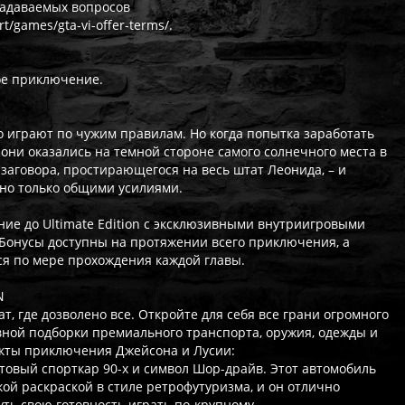
задаваемых вопросов
t/games/gta-vi-offer-terms/.
ное приключение.
то играют по чужим правилам. Но когда попытка заработать
 они оказались на темной стороне самого солнечного места в
заговора, простирающегося на весь штат Леонида, – и
жно только общими усилиями.
ие до Ultimate Edition с эксклюзивными внутриигровыми
. Бонусы доступны на протяжении всего приключения, а
я по мере прохождения каждой главы.
N
т, где дозволено все. Откройте для себя все грани огромного
ной подборки премиального транспорта, оружия, одежды и
екты приключения Джейсона и Лусии:
ьтовый спорткар 90-х и символ Шор-драйв. Этот автомобиль
ой раскраской в стиле ретрофутуризма, и он отлично
уть свою готовность играть по-крупному.