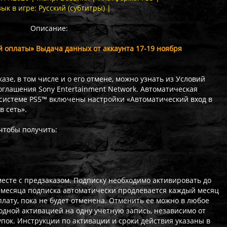
зык в игре: Русский (субтитры) |
Описание:
й оплаты» Выдача данных от аккаунта 17-19 ноября
зе, в том числе и о его отмене, можно узнать из Условий
глашения Sony Entertainment Network. Автоматическая
а системе PS5™ включены настройки «Автоматический вход в
в сеть».
 чтобы получить:
есте с предзаказом. Подписку необходимо активировать до
и месяца подписка автоматически продлевается каждый месяц
ату, пока не будет отменена. Отменить ее можно в любое
дной активацией на одну учетную запись, независимо от
ок. Инструкции по активации и сроки действия указаны в