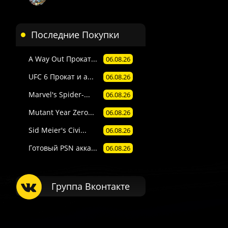
Последние Покупки
A Way Out Прокат...
06.08.26
UFC 6 Прокат и а...
06.08.26
Marvel's Spider-...
06.08.26
Mutant Year Zero...
06.08.26
Sid Meier's Civi...
06.08.26
Готовый PSN акка...
06.08.26
Группа Вконтакте
 П1) — вручную в течение 3 часов в рабочее время поддержки 