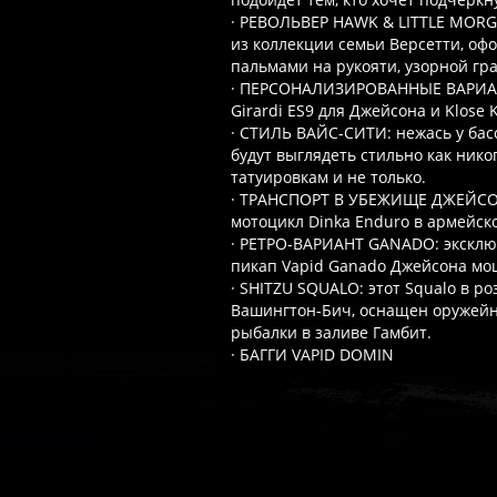
· РЕВОЛЬВЕР HAWK & LITTLE MORG
из коллекции семьи Версетти, оф
пальмами на рукояти, узорной гр
· ПЕРСОНАЛИЗИРОВАННЫЕ ВАРИАН
Girardi ES9 для Джейсона и Klose 
· СТИЛЬ ВАЙС-СИТИ: нежась у басс
будут выглядеть стильно как нико
татуировкам и не только.
· ТРАНСПОРТ В УБЕЖИЩЕ ДЖЕЙСОНА
мотоцикл Dinka Enduro в армейско
· РЕТРО-ВАРИАНТ GANADO: эксклю
пикап Vapid Ganado Джейсона мо
· SHITZU SQUALO: этот Squalo в 
Вашингтон-Бич, оснащен оружей
рыбалки в заливе Гамбит.
· БАГГИ VAPID DOMIN
Часто спрашивают
Когда я получу доступ к игре?
Прок