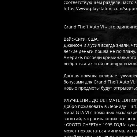
соответствующем разделе часто 
https://www.playstation.com/suppor
Grand Theft Auto VI – это одиноч
Вайс-Сити, США.
Джейсон и Лусия всегда знали, ч
легкие деньги пошла не по плану,
Америке, посреди криминального 
выбраться из этой передряги мо
Данная покупка включает улучшен
бонусами для Grand Theft Auto VI
новые предметы будут открыватьс
УЛУЧШЕНИЕ ДО ULTIMATE EDITIO
Добро пожаловать в Леониду – шта
мира GTA VI с помощью эксклюзив
занятий, затрагивающих все асп
· GROTTI CHEETAH 1995 ГОДА: кул
может похвастаться минималистск
подойдет тем, кто хочет подчеркн