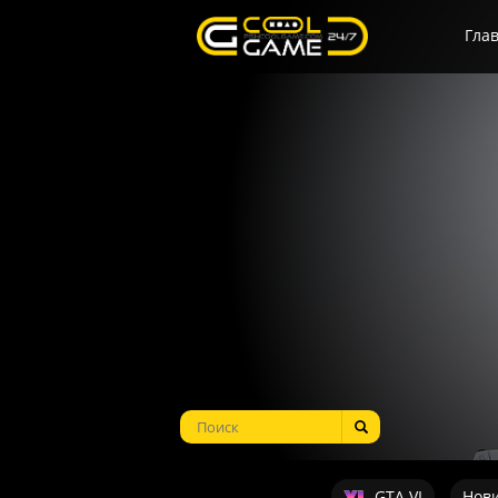
Гла
GTA VI
Нов