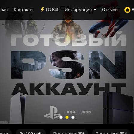
вная
Контакты
TG Bot
Информация
Отзывы
В
инки
До 100 руб.
Прокат игр PS5
Прокат игр PS4