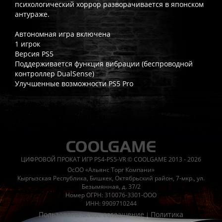
психологический хоррор разворачивается в японском
антураже.
Автономная игра включена
1 игрок
Версия PS5
Поддерживается функция вибрации (беспроводной
контроллер DualSense)
Улучшенные возможности PS5 Pro
Часто спрашивают
Когда я получу доступ к игре?
Прокат выдаётся автоматическ
Работает ли русский язык?
Если локализация игры для PlayS
ЦИФРОВОЙ ПРОКАТ ИГР PS4-PS5-VR © COOLGAME 2013 - 2026
Что если игра не запускается?
Свяжитесь с нашей поддержк
ОсОО «Альянс Торг Компани»
Есть ли поддержка после покупки?
Да, наша поддержка работ
Кыргызская Республика, Бишкек, Октябрьский район, 7-мкр., ул.
Безымянная, д. 37/2
Номер ОГРН: 310076-3301-ООО
ИНН: 9909710244
Пользовательское соглашение
Политика
|