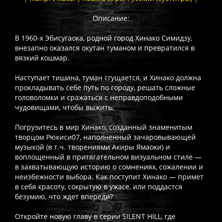
Описание:
В 1960-х Эбисугаока, родной город Хинако Симидзу,
внезапно оказался окутан туманом и превратился в
вязкий кошмар.
Наступает тишина, туман сгущается, и Хинако должна
прокладывать себе путь по городу, решать сложные
головоломки и сражаться с неправдоподобными
чудовищами, чтобы выжить.
Погрузитесь в мир Хинако, созданный знаменитым
творцом Рюкиси07, наполненный зачаровывающей
музыкой (в т.ч. творениями Акиры Ямаоки) и
воплощенный в притягательном визуальном стиле —
в захватывающую историю о сомнениях, сожалении и
неизбежности выбора. Как поступит Хинако — примет
в себя красоту, сокрытую в ужасе, или поддастся
безумию, что ждет впереди?
Откройте новую главу в серии SILENT HILL, где