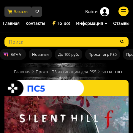
Войти
Заказы
Togg
navi
Главная
Контакты
TG Bot
Информация
Отзывы
GTA VI
Новинки
До 100 руб.
Прокат игр PS5
Про
Главная
Прокат П3 активации для PS5
SILENT HILL f Пр