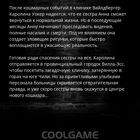
После кошмарных событий в клинике Вайлдбергер
Каролина Уокер надеется, что ее сестра Анна сможет
вернуться к нормальной жизни. Но в последующие
месяцы Анну начинают преследовать видения,
полные насилия и смерти. Под их влиянием она
создает зловещие рисунки, которые быстро
воплощаются в ужасающую реальность.
Готовая ради спасения сестры на все, Каролина
отправляется в провинциальный городок Вилла-Эсс,
чтобы посетить загадочную клинику, затерянную в
горах на юге Чили. Но за приветливыми улыбками
персонала больницы скрывается отвратительная
правда, и уже скоро сестры вновь окажутся в центре
нового кошмара...
Часто спрашивают
Когда я получу доступ к игре?
Прокат выдаётся автоматическ
Работает ли русский язык?
Если локализация игры для PlayS