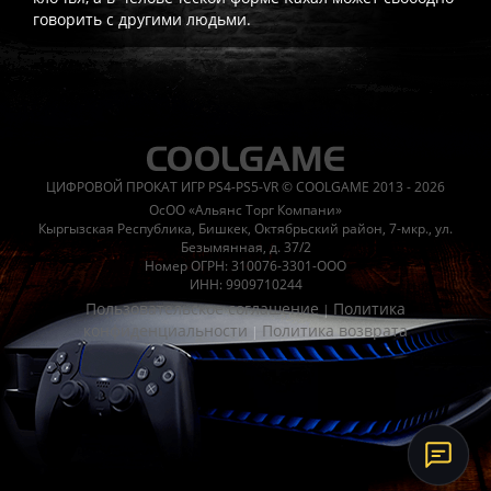
говорить с другими людьми.
Часто спрашивают
Когда я получу доступ к игре?
Прокат выдаётся автоматическ
Работает ли русский язык?
Если локализация игры для PlayS
ЦИФРОВОЙ ПРОКАТ ИГР PS4-PS5-VR © COOLGAME 2013 - 2026
Что если игра не запускается?
Свяжитесь с нашей поддержк
ОсОО «Альянс Торг Компани»
Есть ли поддержка после покупки?
Да, наша поддержка работ
Кыргызская Республика, Бишкек, Октябрьский район, 7-мкр., ул.
Безымянная, д. 37/2
Номер ОГРН: 310076-3301-ООО
ИНН: 9909710244
Пользовательское соглашение
Политика
|
конфиденциальности
Политика возврата
|