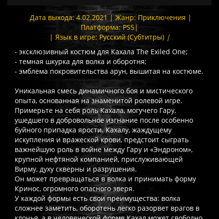
Дата выхода: 4.02.2021 | Жанр: Приключения |
Платформа: PS5|
| Язык в игре: Русский (Субтитры)
|
- эксклюзивный костюм для Кахала The Exiled One;
- темная шкурка для волка и оборотня;
- эмблема покровительства арун, вышитая на костюме.
Уникальная смесь динамичного боя и мистического
опыта, основанная на знаменитой ролевой игре.
Примерьте на себя роль Кахала, могучего Гару,
ушедшего в добровольное изгнание после особенно
буйного припадка ярости. Кахалу, жаждущему
искупления и вражеской крови, предстоит сыграть
важнейшую роль в войне между Гару и «Эндроном»,
крупной нефтяной компанией, прислуживающей
Вирму, духу скверны и разрушения.
Он может превращаться в волка и принимать форму
Кринос, огромного опасного зверя.
У каждой формы есть свои преимущества: волка
сложнее заметить, оборотень легко разорвет врагов в
клочья, а в человеческой форме Кахал может свободно