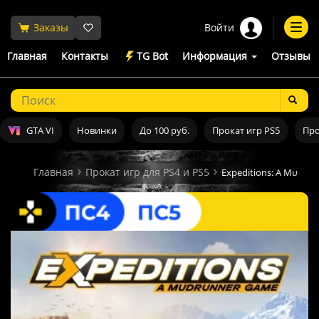
Войти
Заказы
Togg
navi
Главная
Контакты
TG Bot
Информация
Отзывы
GTA VI
Новинки
До 100 руб.
Прокат игр PS5
Про
Главная
Прокат игр для PS4 и PS5
Expeditions: A MudRu