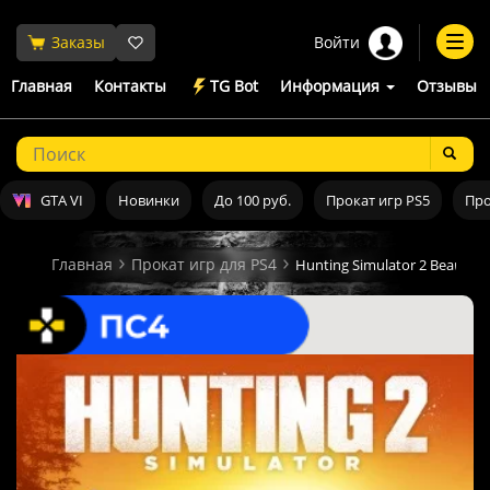
Войти
Заказы
Togg
navi
Главная
Контакты
TG Bot
Информация
Отзывы
GTA VI
Новинки
До 100 руб.
Прокат игр PS5
Про
Главная
Прокат игр для PS4
Hunting Simulator 2 Bear Hun