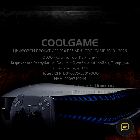
Часто спрашивают
Когда я получу доступ к игре?
Прокат выдаётся автоматическ
Работает ли русский язык?
Если локализация игры для PlayS
ЦИФРОВОЙ ПРОКАТ ИГР PS4-PS5-VR © COOLGAME 2013 - 2026
Что если игра не запускается?
Свяжитесь с нашей поддержк
ОсОО «Альянс Торг Компани»
Есть ли поддержка после покупки?
Да, наша поддержка работ
Кыргызская Республика, Бишкек, Октябрьский район, 7-мкр., ул.
Безымянная, д. 37/2
Номер ОГРН: 310076-3301-ООО
ИНН: 9909710244
Пользовательское соглашение
Политика
|
конфиденциальности
Политика возврата
|