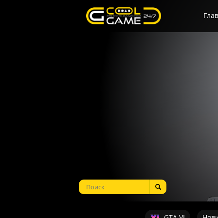
Гла
GTA VI
Нов