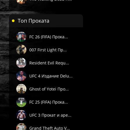
Топ Проката
FC 26 (FIFA) Прока...
007 First Light Пр...
Resident Evil Requ...
UFC 4 Издание Delu...
Ghost of Yotei Про...
FC 25 (FIFA) Прока...
 П1) — вручную в течение 3 часов в рабочее время поддержки 
. Подробности смотрите в описании товара.
UFC 3 Прокат и аре...
е товары даётся гарантия.
Grand Theft Auto V...
Пишите через сайт, VK или Telegram.