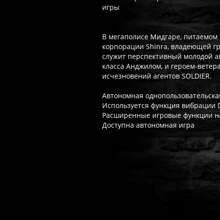
игры
В мегаполисе Мидгаре, питаемом 
корпорации Shinra, владеющей гр
служит перспективный молодой аге
класса Анджилом, и героем-вете
исчезновений агентов SOLDIER.
Автономная однопользовательска
Используется функция вибрации
Расширенные игровые функции на
Доступна автономная игра
Часто спрашивают
Когда я получу доступ к игре?
Прок
Работает ли русский язык?
Если ло
Что если игра не запускается?
Свя
Есть ли поддержка после покупки?