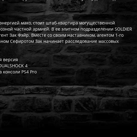
энергией мако, стоит штаб-квартира могущественной
озной частной армией. В ее элитном подразделении SOLDIER
нт Зак Фэйр. Вместе со своим наставником, агентом 1-го
раном Сефиротом Зак начинает расследование массовых
я версия
 DUALSHOCK 4
 консоли PS4 Pro
ат выдаётся автоматически сразу после оплаты. Активации (П3,
кализация игры для PlayStation существует — она будет в игре
житесь с нашей поддержкой — поможем решить проблему. На вс
Да, наша поддержка работает ежедневно с 08:00 до 22:00 МСК. 