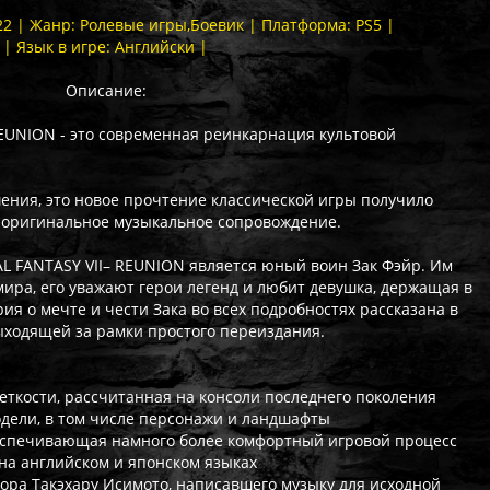
022 | Жанр: Ролевые игры,Боевик | Платформа: PS5 |
| Язык в игре: Английски |
Описание:
 REUNION - это современная реинкарнация культовой
ения, это новое прочтение классической игры получило
 оригинальное музыкальное сопровождение.
AL FANTASY VII– REUNION является юный воин Зак Фэйр. Им
ира, его уважают герои легенд и любит девушка, держащая в
рия о мечте и чести Зака во всех подробностях рассказана в
выходящей за рамки простого переиздания.
еткости, рассчитанная на консоли последнего поколения
дели, в том числе персонажи и ландшафты
беспечивающая намного более комфортный игровой процесс
на английском и японском языках
ора Такэхару Исимото, написавшего музыку для исходной