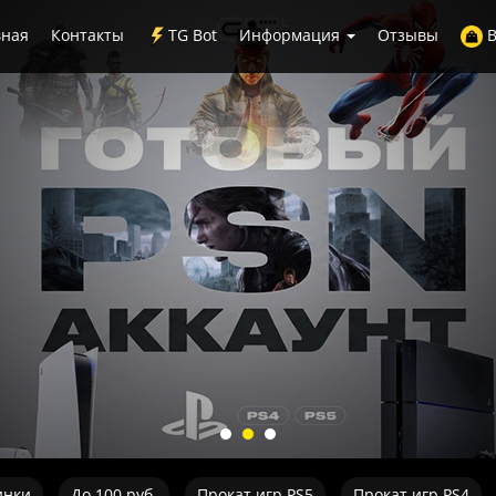
вная
Контакты
TG Bot
Информация
Отзывы
В
инки
До 100 руб.
Прокат игр PS5
Прокат игр PS4