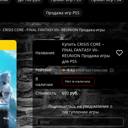
Продажа игр PS5
CRISIS CORE –FINAL FANTASY VII– REUNION Продажа игры
Купить CRISIS CORE –
FINAL FANTASY VII–
Название
REUNION Продажа игры
для PS5
Рейтинг
★
4.42
(10.8 тыс голосов)
В
Нет в наличии
наличии
Стоимость
690
руб.
Подпишитесь на уведомление о
поступлении игры