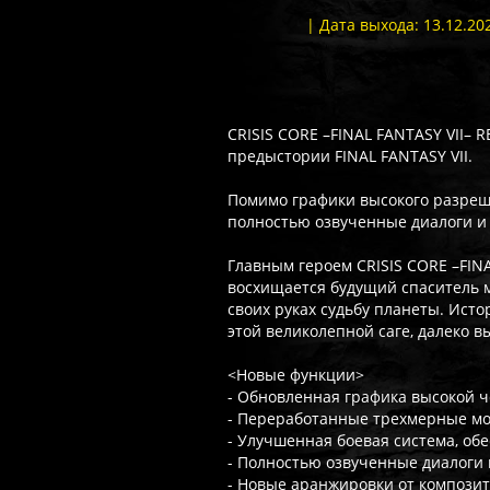
| Дата выхода: 13.12.2
CRISIS CORE –FINAL FANTASY VII–
предыстории FINAL FANTASY VII.
Помимо графики высокого разреш
полностью озвученные диалоги и
Главным героем CRISIS CORE –FIN
восхищается будущий спаситель м
своих руках судьбу планеты. Исто
этой великолепной саге, далеко 
<Новые функции>
- Обновленная графика высокой ч
- Переработанные трехмерные мо
- Улучшенная боевая система, о
- Полностью озвученные диалоги 
- Новые аранжировки от композит