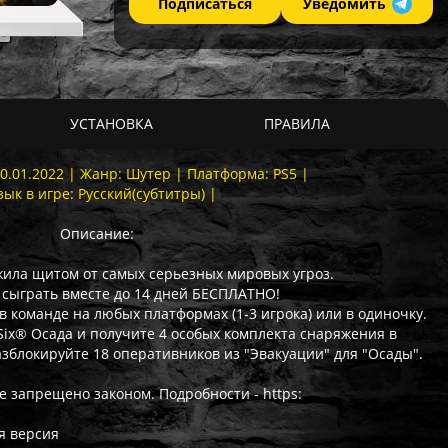
Подписаться
Уведомить
УСТАНОВКА
ПРАВИЛА
20.01.2022 | Жанр: Шутер | Платформа: PS5 |
зык в игре: Русский(субтитры) |
Описание:
жила щитом от самых серьезных мировых угроз.
й сыграть вместе до 14 дней БЕСПЛАТНО!
 в команде на любых платформах (1-3 игрока) или в одиночку.
 Six® Осада и получите 4 особых комплекта снаряжения в
азблокируйте 18 оперативников из "Эвакуации" для "Осады".
е запрещено законом. Подробности - https:
я версия