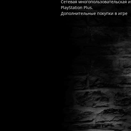
Сетевая многопользовательская иг
PlayStation Plus.
Дополнительные покупки в игре
Часто спрашивают
Когда я получу доступ к игре?
Прок
Работает ли русский язык?
Если ло
Что если игра не запускается?
Свя
Есть ли поддержка после покупки?