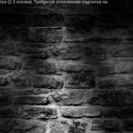
ра (2-3 игрока). Требуется оплаченная подписка на
ат выдаётся автоматически сразу после оплаты. Активации (П3,
кализация игры для PlayStation существует — она будет в игре
житесь с нашей поддержкой — поможем решить проблему. На вс
Да, наша поддержка работает ежедневно с 08:00 до 22:00 МСК. 