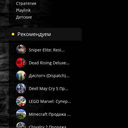
Стратегия
Playlink
Детские
Рекомендуем
 П1) — вручную в течение 3 часов в рабочее время поддержки 
Sniper Elite: Resi...
. Подробности смотрите в описании товара.
Dead Rising Deluxe...
е товары даётся гарантия.
Пишите через сайт, VK или Telegram.
Диспэтч (Dispatch)...
Devil May Cry 5 Пр...
LEGO Marvel: Супер...
Minecraft Продажа ...
Chivalry 2 Продажа...