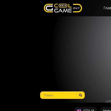
Гла
GTA VI
Нов