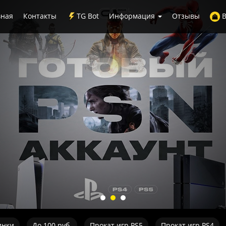
вная
Контакты
TG Bot
Информация
Отзывы
В
инки
До 100 руб.
Прокат игр PS5
Прокат игр PS4