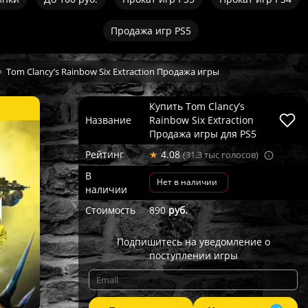
Продажа игр PS5
Tom Clancy’s Rainbow Six Extraction Продажа игры
Купить Tom Clancy’s
Название
Rainbow Six Extraction
Продажа игры для PS5
Рейтинг
★
4.08
(31.3 тыс голосов)
В
Нет в наличии
наличии
Стоимость
890
руб.
Подпишитесь на уведомление о
поступлении игры