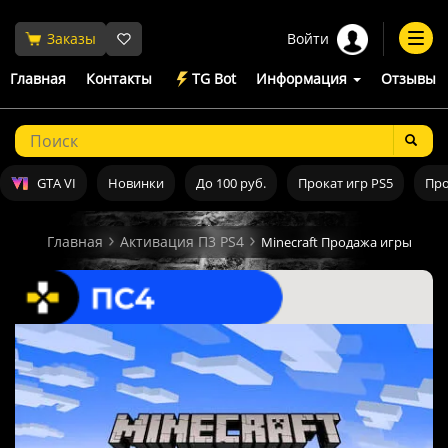
Войти
Заказы
Togg
navi
Главная
Контакты
TG Bot
Информация
Отзывы
GTA VI
Новинки
До 100 руб.
Прокат игр PS5
Про
Главная
Активация П3 PS4
Minecraft Продажа игры