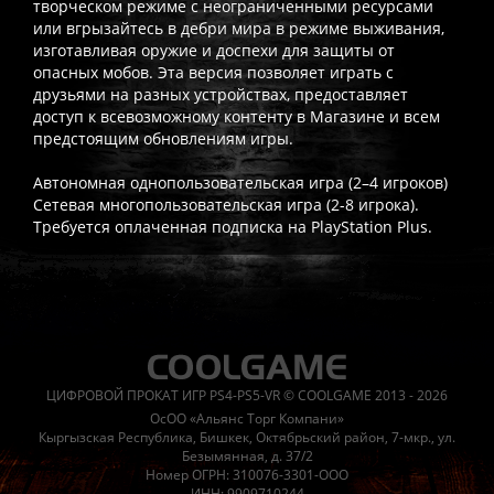
творческом режиме с неограниченными ресурсами
или вгрызайтесь в дебри мира в режиме выживания,
изготавливая оружие и доспехи для защиты от
опасных мобов. Эта версия позволяет играть с
друзьями на разных устройствах, предоставляет
доступ к всевозможному контенту в Магазине и всем
предстоящим обновлениям игры.
Автономная однопользовательская игра (2–4 игроков)
Сетевая многопользовательская игра (2-8 игрока).
Требуется оплаченная подписка на PlayStation Plus.
Часто спрашивают
Когда я получу доступ к игре?
Прокат выдаётся автоматическ
Работает ли русский язык?
Если локализация игры для PlayS
ЦИФРОВОЙ ПРОКАТ ИГР PS4-PS5-VR © COOLGAME 2013 - 2026
Что если игра не запускается?
Свяжитесь с нашей поддержк
ОсОО «Альянс Торг Компани»
Есть ли поддержка после покупки?
Да, наша поддержка работ
Кыргызская Республика, Бишкек, Октябрьский район, 7-мкр., ул.
Безымянная, д. 37/2
Номер ОГРН: 310076-3301-ООО
ИНН: 9909710244