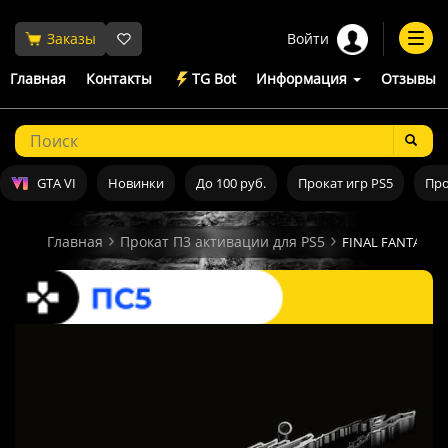
Войти
Заказы
Togg
navi
Главная
Контакты
TG Bot
Информация
Отзывы
GTA VI
Новинки
До 100 руб.
Прокат игр PS5
Про
Главная
Прокат П3 активации для PS5
FINAL FANTASY V