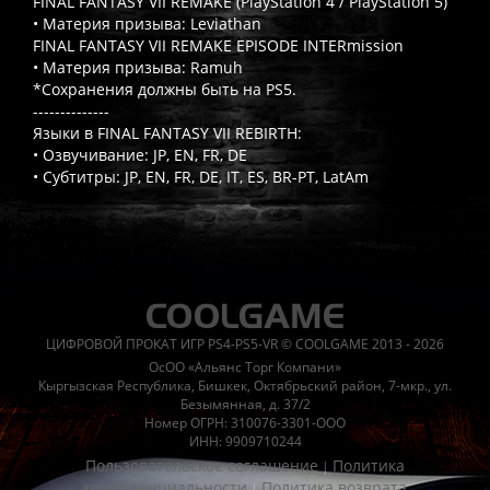
FINAL FANTASY VII REMAKE (PlayStation 4 / PlayStation 5)
• Материя призыва: Leviathan
FINAL FANTASY VII REMAKE EPISODE INTERmission
• Материя призыва: Ramuh
*Сохранения должны быть на PS5.
--------------
Языки в FINAL FANTASY VII REBIRTH:
• Озвучивание: JP, EN, FR, DE
• Субтитры: JP, EN, FR, DE, IT, ES, BR-PT, LatAm
Часто спрашивают
Когда я получу доступ к игре?
Прокат выдаётся автоматическ
Работает ли русский язык?
Если локализация игры для PlayS
ЦИФРОВОЙ ПРОКАТ ИГР PS4-PS5-VR © COOLGAME 2013 - 2026
Что если игра не запускается?
Свяжитесь с нашей поддержк
ОсОО «Альянс Торг Компани»
Есть ли поддержка после покупки?
Да, наша поддержка работ
Кыргызская Республика, Бишкек, Октябрьский район, 7-мкр., ул.
Безымянная, д. 37/2
Номер ОГРН: 310076-3301-ООО
ИНН: 9909710244
Пользовательское соглашение
Политика
|
конфиденциальности
Политика возврата
|