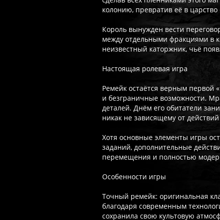
колонию, превратив её в царство
Король вынужден вести перегово
между отдельными фракциями в ко
неизвестный каторжник, чьё поя
Настоящая ролевая игра
Ремейк остаётся верным первой «
и безграничные возможности. Мр
деталей. Днём его обитатели зан
никак не зависящему от действий
Хотя основные элементы игры ос
заданий, дополнительные действ
перемещения и полностью модерн
Особенности игры
Точный ремейк: оригинальная кла
благодаря современным технологи
сохранила свою культовую атмосф