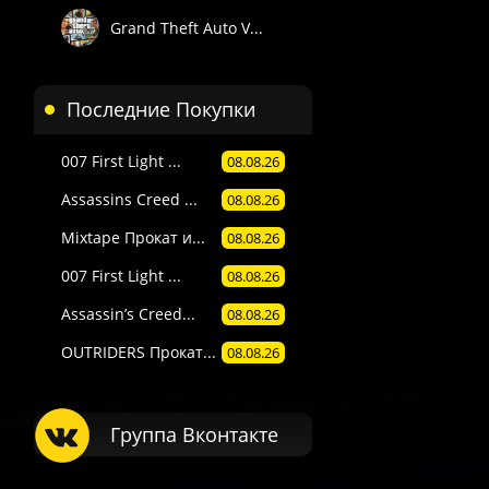
Grand Theft Auto V...
Последние Покупки
007 First Light ...
08.08.26
 П1) — вручную в течение 3 часов в рабочее время поддержки 
. Подробности смотрите в описании товара.
Assassins Creed ...
08.08.26
е товары даётся гарантия.
Mixtape Прокат и...
08.08.26
Пишите через сайт, VK или Telegram.
007 First Light ...
08.08.26
Assassin’s Creed...
08.08.26
OUTRIDERS Прокат...
08.08.26
Группа Вконтакте