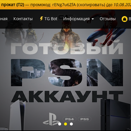
 прокат (П2)
— промокод:
rENg7u6ZfA
(скопировать)
(до 10.08.2
вная
Контакты
TG Bot
Информация
Отзывы
В