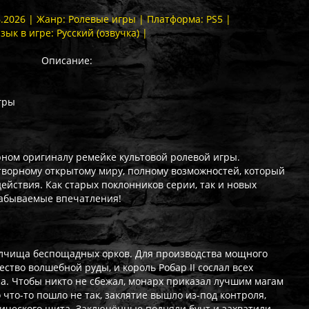
6.2026 | Жанр: Ролевые игры | Платформа: PS5 |
Язык в игре: Русский (озвучка) |
Описание:
игры
рном оригиналу ремейке культовой ролевой игры.
творному открытому миру, полному возможностей, который
ействия. Как старых поклонников серии, так и новых
абываемые впечатления!
лчища беспощадных орков. Для производства мощного
ство волшебной руды, и король Робар II сослал всех
а. Чтобы никто не сбежал, монарх приказал лучшим магам
 что-то пошло не так, заклятие вышло из-под контроля,
гического щита. Заключённые подняли бунт и захватили