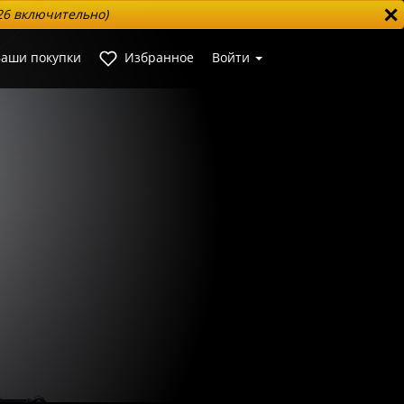
✕
026 включительно)
аши покупки
Избранное
Войти