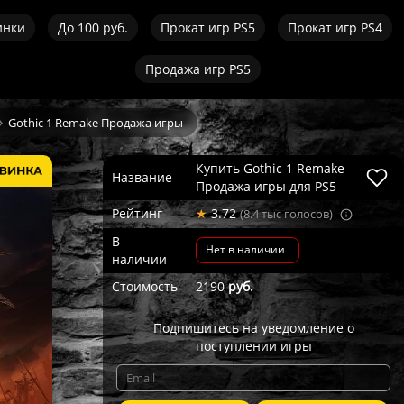
инки
До 100 руб.
Прокат игр PS5
Прокат игр PS4
Продажа игр PS5
Gothic 1 Remake Продажа игры
Купить Gothic 1 Remake
Название
Продажа игры для PS5
Рейтинг
★
3.72
(8.4 тыс голосов)
В
Нет в наличии
наличии
Стоимость
2190
руб.
Подпишитесь на уведомление о
поступлении игры