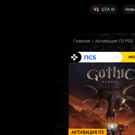
GTA VI
Нов
Главная
Активация П3 PS5
АКТИВАЦИЯ П3