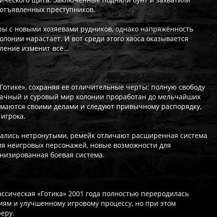
 отъявленных преступников.
ры с новыми хозяевами рудников, однако напряжённость
лонии нарастает. И вот среди этого хаоса оказывается
вление изменит всё…
Готике», сохраняя её отличительные черты: полную свободу
ачный и суровый мир колонии проработан до мельчайших
имаются своими делами и следуют привычному распорядку,
 игрока.
тались нетронутыми, ремейк отличают расширенная система
ия неигровых персонажей, новые возможности для
изированная боевая система.
ссическая «Готика» 2001 года полностью переродилась
ям и улучшенному игровому процессу, но при этом
еру.