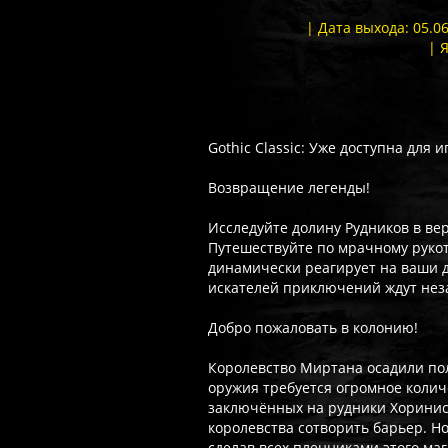
| Дата выхода: 05.0
| 
Gothic Classic: Уже доступна для 
Возвращение легенды!
Исследуйте долину Рудников в ве
Путешествуйте по мрачному руко
динамически реагирует на ваши д
искателей приключений ждут нез
Добро пожаловать в колонию!
Королевство Миртана осадили по
оружия требуется огромное количе
заключённых на рудники Хоринис
королевства сотворить барьер. Но
сделав всех пленниками этого ма