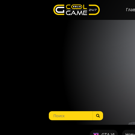
Гла
GTA VI
Нов