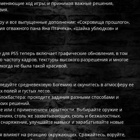
, меняющие ход игры, и принимая важные решения,
вия.
игру и все выпущенные дополнения: «Сокровища прошлого»,
я отважного пана Яна Птачека», «Шайка ублюдков» и
e для PS5 теперь включает графические обновления, в том
 частоту кадров, текстуры высокого разрешения и многое
когда не была такой красивой.
ледуйте средневековую Богемию и окунитесь в атмосферу ее
 полей и густых лесов.
блокбастера: проходите задания разными способами и
воих решений.
ие или с применением скрытности. Выбирайте оружие и
ениях, столь же захватывающих, сколь и безжалостных.
е снаряжение, улучшайте навыки и зарабатывайте новые
я влияют на реакцию окружающих. Сражайтесь, воруйте,