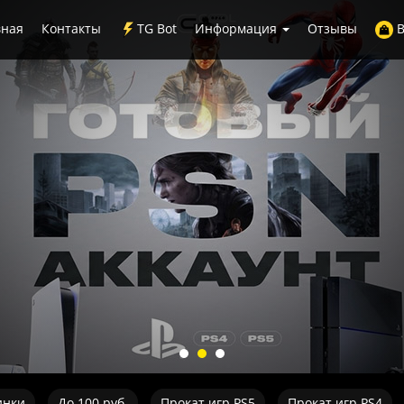
вная
Контакты
TG Bot
Информация
Отзывы
В
инки
До 100 руб.
Прокат игр PS5
Прокат игр PS4