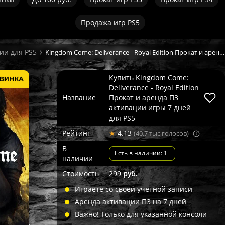
Продажа игр PS5
ии для PS5
Kingdom Come: Deliverance - Royal Edition Прокат и аренда П3 активации игры 7 дней
Купить Kingdom Come:
Deliverance - Royal Edition
Название
Прокат и аренда П3
активации игры 7 дней
для PS5
Рейтинг
★
4.13
(40.7 тыс голосов)
В
Есть в наличии: 1
наличии
Стоимость
299
руб.
Играете со своей учётной записи
Аренда активации П3 на 7 дней
Важно! Только для указанной консоли