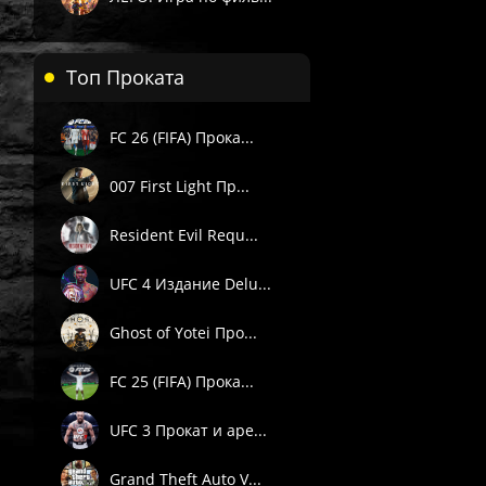
Топ Проката
FC 26 (FIFA) Прока...
 П1) — вручную в течение 3 часов в рабочее время поддержки 
007 First Light Пр...
. Подробности смотрите в описании товара.
е товары даётся гарантия.
Resident Evil Requ...
Пишите через сайт, VK или Telegram.
UFC 4 Издание Delu...
Ghost of Yotei Про...
FC 25 (FIFA) Прока...
UFC 3 Прокат и аре...
Grand Theft Auto V...