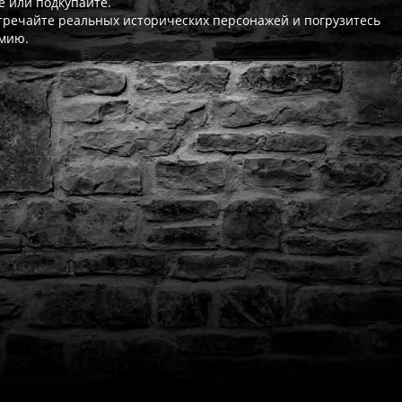
е или подкупайте.
стречайте реальных исторических персонажей и погрузитесь
мию.
ат выдаётся автоматически сразу после оплаты. Активации (П3,
кализация игры для PlayStation существует — она будет в игре
житесь с нашей поддержкой — поможем решить проблему. На вс
Да, наша поддержка работает ежедневно с 08:00 до 22:00 МСК. 