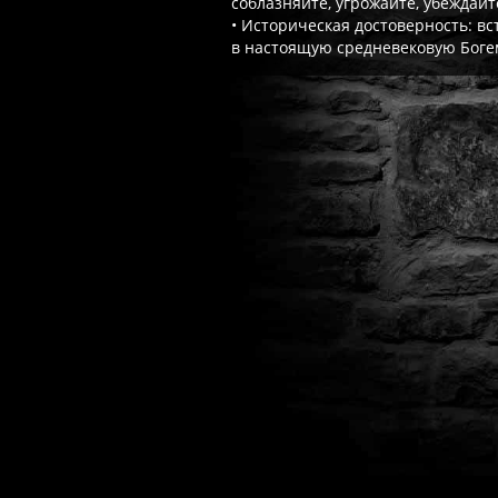
соблазняйте, угрожайте, убеждайт
• Историческая достоверность: в
в настоящую средневековую Боге
Часто спрашивают
Когда я получу доступ к игре?
Прок
Работает ли русский язык?
Если ло
Что если игра не запускается?
Свя
Есть ли поддержка после покупки?