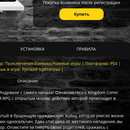
Покупка возможна после регистрации
Купить
УСТАНОВКА
ПРАВИЛА
анр: Приключения,Боевики,Ролевые игры | Платформа: PS4 |
зык в игре: Русский (субтитры) |
Описание:
 Индржихе с самого начала! Ознакомьтесь с Kingdom Come:
й RPG с открытым миром, действие которой происходит в
утый в бушующую гражданскую войну, которая унесла жизни
их односельчан. Едва спасшись от жестокого нападения, вы
пор. Отомстите за смерть своих родителей, сражаясь с