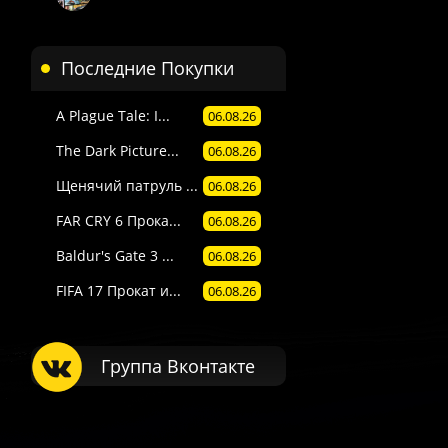
Последние Покупки
A Plague Tale: I...
06.08.26
The Dark Picture...
06.08.26
Щенячий патруль ...
06.08.26
FAR CRY 6 Прока...
06.08.26
Baldur's Gate 3 ...
06.08.26
FIFA 17 Прокат и...
06.08.26
Группа Вконтакте