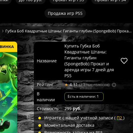
Продажа игр PS5
5
Губка Боб Квадратные Штаны: Гиганты глубин (SpongeBob) Прокат и аренда игры 7 дней
Купить Губка Боб
Квадратные Штаны:
Гиганты глубин
Название
(SpongeBob) Прокат и
аренда игры 7 дней для
PS5
Рейтинг
★
4.31
(2.3 тыс голосов)
В
Есть в наличии: 1
наличии
Стоимость
299
руб.
Играете с нашей учётной записи (
П2
)
Моментальная доставка
Возможность запуска на PS5