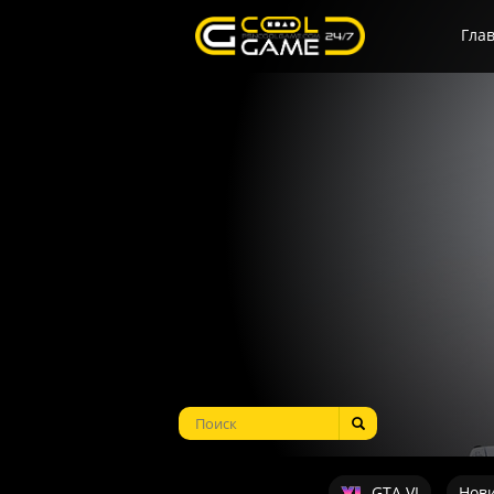
Гла
GTA VI
Нов