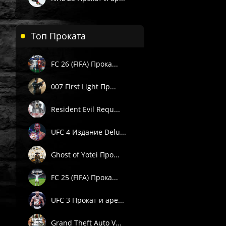
Топ Проката
 П1) — вручную в течение 3 часов в рабочее время поддержки 
. Подробности смотрите в описании товара.
FC 26 (FIFA) Прока...
е товары даётся гарантия.
Пишите через сайт, VK или Telegram.
007 First Light Пр...
Resident Evil Requ...
UFC 4 Издание Delu...
Ghost of Yotei Про...
FC 25 (FIFA) Прока...
UFC 3 Прокат и аре...
Grand Theft Auto V...