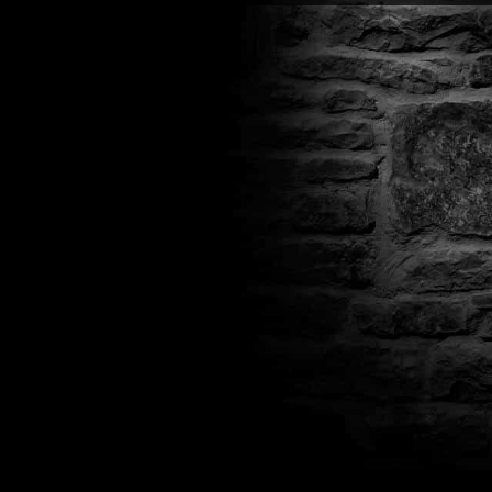
Часто спрашивают
Когда я получу доступ к игре?
Прок
Работает ли русский язык?
Если ло
Что если игра не запускается?
Свя
Есть ли поддержка после покупки?