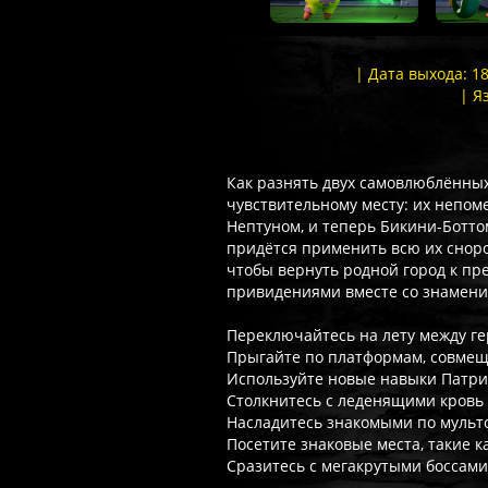
| Дата выхода: 1
| Я
Как разнять двух самовлюблённых 
чувствительному месту: их непо
Нептуном, и теперь Бикини-Ботто
придётся применить всю их сноров
чтобы вернуть родной город к п
привидениями вместе со знамени
Переключайтесь на лету между г
Прыгайте по платформам, совмещ
Используйте новые навыки Патрик
Столкнитесь с леденящими кров
Насладитесь знакомыми по мульт
Посетите знаковые места, такие к
Сразитесь с мегакрутыми боссами