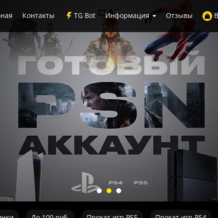
вная
Контакты
TG Bot
Информация
Отзывы
В
инки
До 100 руб.
Прокат игр PS5
Прокат игр PS4