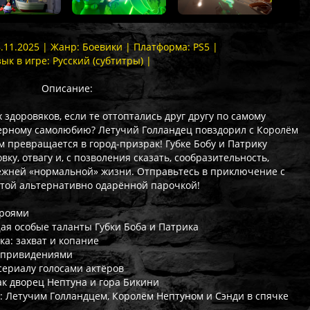
8.11.2025 | Жанр: Боевики | Платформа: PS5 |
зык в игре: Русский (субтитры) |
Описание:
здоровяков, если те оттоптались друг другу по самому
мерному самолюбию? Летучий Голландец повздорил с Королём
м превращается в город-призрак! Губке Бобу и Патрику
ку, отвагу и, с позволения сказать, сообразительность,
режней «нормальной» жизни. Отправьтесь в приключение с
той альтернативно одарённой парочкой!
ероями
ая особые таланты Губки Боба и Патрика
а: захват и копание
ь привидениями
сериалу голосами актёров
ак дворец Нептуна и гора Бикини
: Летучим Голландцем, Королём Нептуном и Сэнди в спячке