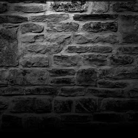
ат выдаётся автоматически сразу после оплаты. Активации (П3,
кализация игры для PlayStation существует — она будет в игре
житесь с нашей поддержкой — поможем решить проблему. На вс
Да, наша поддержка работает ежедневно с 08:00 до 22:00 МСК. 