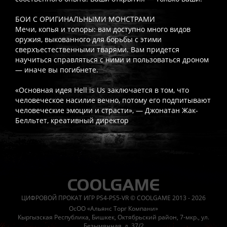
БОИ С ОРИГИНАЛЬНЫМИ МОНСТРАМИ
Мечи, копья и топоры: вам доступно много видов
оружия, выкованного для борьбы с этими
сверхъестественными тварями. Вам придется
научиться справляться с ними и пользоваться дроном
— иначе вы погибнете.
«Основная идея Hell is Us заключается в том, что
человеческое насилие вечно, потому его подпитывают
человеческие эмоции и страсти», — Джонатан Жак-
Белльтет, креативный директор
Часто спрашивают
Когда я получу доступ к игре?
Прокат выдаётся автоматическ
Работает ли русский язык?
Если локализация игры для PlayS
ЦИФРОВОЙ ПРОКАТ ИГР PS4-PS5-VR © COOLGAME 2013 - 2026
Что если игра не запускается?
Свяжитесь с нашей поддержк
ОсОО «Альянс Торг Компани»
Есть ли поддержка после покупки?
Да, наша поддержка работ
Кыргызская Республика, Бишкек, Октябрьский район, 7-мкр., ул.
Безымянная, д. 37/2