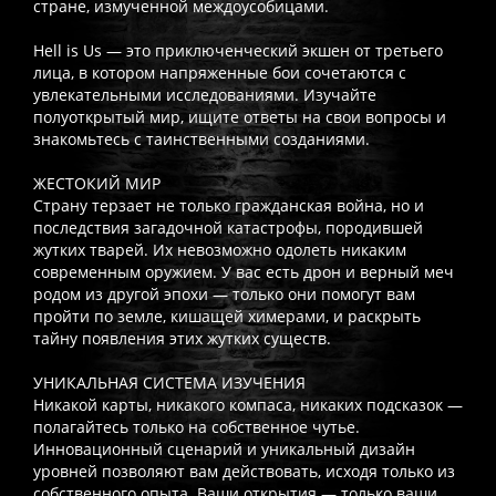
стране, измученной междоусобицами.
Hell is Us — это приключенческий экшен от третьего
лица, в котором напряженные бои сочетаются с
увлекательными исследованиями. Изучайте
полуоткрытый мир, ищите ответы на свои вопросы и
знакомьтесь с таинственными созданиями.
ЖЕСТОКИЙ МИР
Страну терзает не только гражданская война, но и
последствия загадочной катастрофы, породившей
жутких тварей. Их невозможно одолеть никаким
современным оружием. У вас есть дрон и верный меч
родом из другой эпохи — только они помогут вам
пройти по земле, кишащей химерами, и раскрыть
тайну появления этих жутких существ.
УНИКАЛЬНАЯ СИСТЕМА ИЗУЧЕНИЯ
Никакой карты, никакого компаса, никаких подсказок —
полагайтесь только на собственное чутье.
Инновационный сценарий и уникальный дизайн
уровней позволяют вам действовать, исходя только из
собственного опыта. Ваши открытия — только ваши.