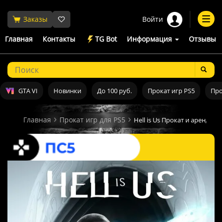
Войти
Заказы
Togg
navi
Главная
Контакты
TG Bot
Информация
Отзывы
GTA VI
Новинки
До 100 руб.
Прокат игр PS5
Про
Главная
Прокат игр для PS5
Hell is Us Прокат и аренда и