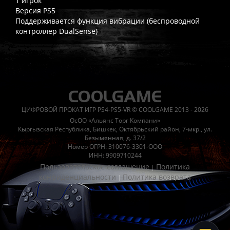
1 игрок
Версия PS5
Поддерживается функция вибрации (беспроводной
контроллер DualSense)
Часто спрашивают
Когда я получу доступ к игре?
Прокат выдаётся автоматическ
Работает ли русский язык?
Если локализация игры для PlayS
ЦИФРОВОЙ ПРОКАТ ИГР PS4-PS5-VR © COOLGAME 2013 - 2026
Что если игра не запускается?
Свяжитесь с нашей поддержк
ОсОО «Альянс Торг Компани»
Есть ли поддержка после покупки?
Да, наша поддержка работ
Кыргызская Республика, Бишкек, Октябрьский район, 7-мкр., ул.
Безымянная, д. 37/2
Номер ОГРН: 310076-3301-ООО
ИНН: 9909710244
Пользовательское соглашение
Политика
|
конфиденциальности
Политика возврата
|