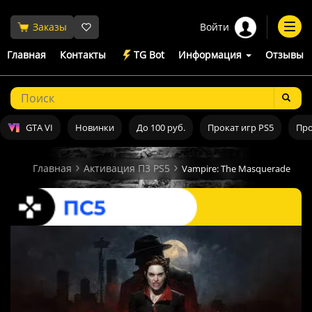
Войти
Заказы
Togg
navi
Главная
Контакты
TG Bot
Информация
Отзывы
GTA VI
Новинки
До 100 руб.
Прокат игр PS5
Про
Главная
Активация П3 PS5
Vampire: The Masquerade- Blo