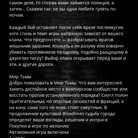
самом деле, то сперва вами займется полиция, а
затем... Скажем так: не вы одни любите гулять по
ночам.
Каждый бой оставляет после себя яркое послевкусие,
хотя стиль и темп игры напрямую зависят от вашего
клана. Что предпочтете — разбрасывать врагов
мощными ударами, взывать к их разуму или коварно
убивать противников по одному, подобно рыщущему в
джунглях тигру? Выбор клана открывает перед вами и
эти, и другие дороги.
Мир Тьмы
Добро пожаловать в Мир Тьмы. Что вам интереснее:
занять достойное место в вампирском сообществе или
восстать против установленного порядка? Сиэтл полон
притягательных, но опасных личностей и фракций, а
на кону, сами того не зная, стоят смертные. В
продолжении культовой Bloodlines судьбу города
определят ваши взгляды, решения и интриги.
Покупки в игре по желанию
Автономная игра включена