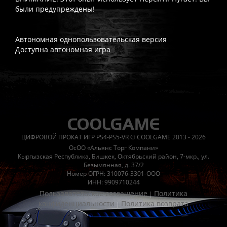
были предупреждены!
Автономная однопользовательская версия
Доступна автономная игра
Часто спрашивают
Когда я получу доступ к игре?
Прокат выдаётся автоматическ
Работает ли русский язык?
Если локализация игры для PlayS
ЦИФРОВОЙ ПРОКАТ ИГР PS4-PS5-VR © COOLGAME 2013 - 2026
Что если игра не запускается?
Свяжитесь с нашей поддержк
ОсОО «Альянс Торг Компани»
Есть ли поддержка после покупки?
Да, наша поддержка работ
Кыргызская Республика, Бишкек, Октябрьский район, 7-мкр., ул.
Безымянная, д. 37/2
Номер ОГРН: 310076-3301-ООО
ИНН: 9909710244
Пользовательское соглашение
Политика
|
конфиденциальности
Политика возврата
|