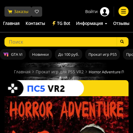
Войти
Заказы
Togg
navi
Главная
Контакты
TG Bot
Информация
Отзывы
GTA VI
Новинки
До 100 руб.
Прокат игр PS5
Про
Главная
Прокат игр для PS5 VR2
Horror Adventure Прока