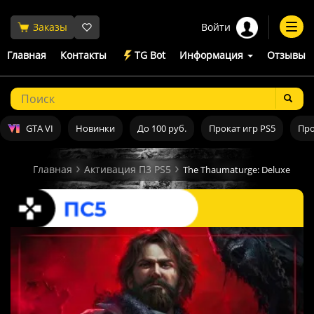
Войти
Заказы
Togg
navi
Главная
Контакты
TG Bot
Информация
Отзывы
GTA VI
Новинки
До 100 руб.
Прокат игр PS5
Про
Главная
Активация П3 PS5
The Thaumaturge: Deluxe Edit