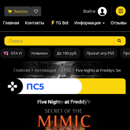
Войти
Заказы
Togg
navi
Главная
Контакты
TG Bot
Информация
Отзывы
GTA VI
Новинки
До 100 руб.
Прокат игр PS5
Про
Главная
Активация П3 PS5
Five Nights at Freddys: Secret