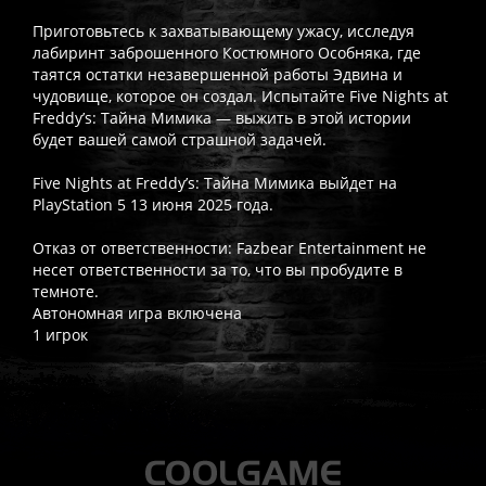
Приготовьтесь к захватывающему ужасу, исследуя
лабиринт заброшенного Костюмного Особняка, где
таятся остатки незавершенной работы Эдвина и
чудовище, которое он создал. Испытайте Five Nights at
Freddy’s: Тайна Мимика — выжить в этой истории
будет вашей самой страшной задачей.
Five Nights at Freddy’s: Тайна Мимика выйдет на
PlayStation 5 13 июня 2025 года.
Отказ от ответственности: Fazbear Entertainment не
несет ответственности за то, что вы пробудите в
темноте.
Автономная игра включена
1 игрок
Часто спрашивают
Когда я получу доступ к игре?
Прокат выдаётся автоматическ
Работает ли русский язык?
Если локализация игры для PlayS