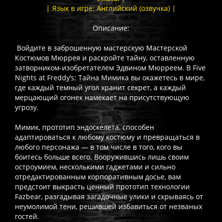
| Язык в игре: Английский (озвучка) |
Описание:
Войдите в заброшенную мастерскую Мастерской
Костюмов Мюррея и раскройте тайну, оставленную
затворником-изобретателем Эдвином Мюрреем. В Five
Nights at Freddy’s: Тайна Мимика вы окажетесь в мире,
где каждый темный угол хранит секрет, а каждый
мерцающий огонек намекает на присутствующую
угрозу.
Мимик, прототип эндоскелета, способен
адаптироваться к любому костюму и превращаться в
любого персонажа — в том числе в того, кого вы
боитесь больше всего. Вооружившись лишь своим
остроумием, несколькими гаджетами и сильно
отредактированным корпоративным досье, вам
предстоит выкрасть ценный прототип технологии
Fazbear, разгадывая загадочные улики и скрываясь от
неумолимой тени, решившей избавиться от незваных
гостей.