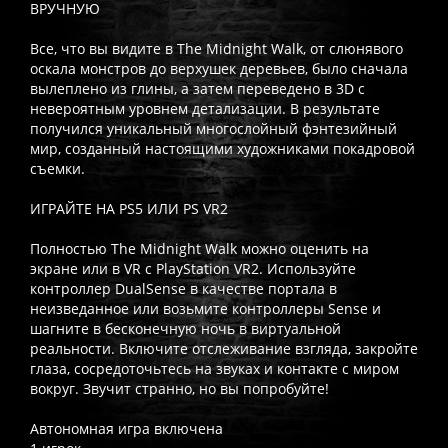
ВРУЧНУЮ
Все, что вы видите в The Midnight Walk, от слюнявого
оскала монстров до верхушек деревьев, было сначала
вылеплено из глины, а затем переведено в 3D с
невероятным уровнем детализации. В результате
получился уникальный многослойный фэнтезийный
мир, созданный настоящими художниками покадровой
съемки.
ИГРАЙТЕ НА PS5 ИЛИ PS VR2
Полностью The Midnight Walk можно оценить на
экране или в VR с PlayStation VR2. Используйте
контроллер DualSense в качестве портала в
неизведанное или возьмите контроллеры Sense и
шагните в бесконечную ночь в виртуальной
реальности. Включите отслеживание взгляда, закройте
глаза, сосредоточьтесь на звуках и контакте с миром
вокруг. Звучит странно, но вы попробуйте!
Автономная игра включена