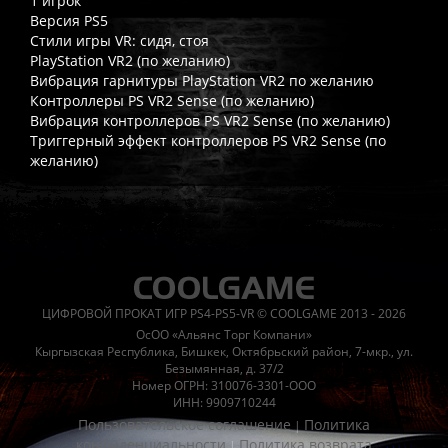
1 игрок
Версия PS5
Стили игры VR: сидя, стоя
PlayStation VR2 (по желанию)
Вибрация гарнитуры PlayStation VR2 по желанию
Контроллеры PS VR2 Sense (по желанию)
Вибрация контроллеров PS VR2 Sense (по желанию)
Триггерный эффект контроллеров PS VR2 Sense (по
желанию)
Часто спрашивают
Когда я получу доступ к игре?
Прокат выдаётся автоматическ
Работает ли русский язык?
Если локализация игры для PlayS
ЦИФРОВОЙ ПРОКАТ ИГР PS4-PS5-VR © COOLGAME 2013 - 2026
Что если игра не запускается?
Свяжитесь с нашей поддержк
ОсОО «Альянс Торг Компани»
Есть ли поддержка после покупки?
Да, наша поддержка работ
Кыргызская Республика, Бишкек, Октябрьский район, 7-мкр., ул.
Безымянная, д. 37/2
Номер ОГРН: 310076-3301-ООО
ИНН: 9909710244
Пользовательское соглашение
Политика
|
конфиденциальности
Политика возврата
|