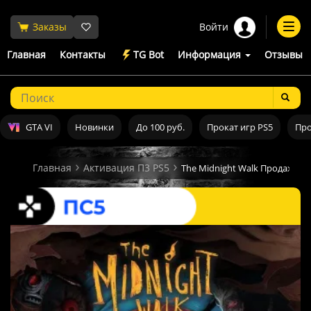
Войти
Заказы
Togg
navi
Главная
Контакты
TG Bot
Информация
Отзывы
GTA VI
Новинки
До 100 руб.
Прокат игр PS5
Про
Главная
Активация П3 PS5
The Midnight Walk Продажа и