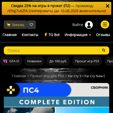
✕
Скидка 25% на игры в прокат (П2)
— промокод:
rENg7u6ZfA
(скопировать)
(до 10.08.2026 включительно)
Войти
Заказы
Togg
navi
Главная
Контакты
TG Bot
Информация
Отзывы
GTA VI
Новинки
До 100 руб.
Прокат игр PS5
Про
Главная
Прокат игр для PS4
Far Cry 5 + Far Cry New Dawn