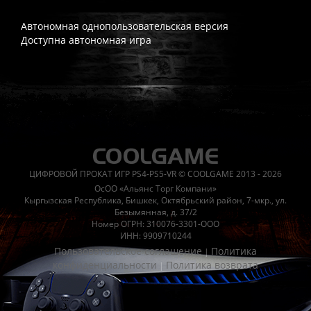
Автономная однопользовательская версия
Доступна автономная игра
Часто спрашивают
Когда я получу доступ к игре?
Прокат выдаётся автоматическ
Работает ли русский язык?
Если локализация игры для PlayS
ЦИФРОВОЙ ПРОКАТ ИГР PS4-PS5-VR © COOLGAME 2013 - 2026
Что если игра не запускается?
Свяжитесь с нашей поддержк
ОсОО «Альянс Торг Компани»
Есть ли поддержка после покупки?
Да, наша поддержка работ
Кыргызская Республика, Бишкек, Октябрьский район, 7-мкр., ул.
Безымянная, д. 37/2
Номер ОГРН: 310076-3301-ООО
ИНН: 9909710244
Пользовательское соглашение
Политика
|
конфиденциальности
Политика возврата
|