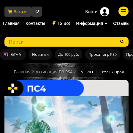
Войти
Заказы
Togg
navi
Главная
Контакты
TG Bot
Информация
Отзывы
GTA VI
Новинки
До 100 руб.
Прокат игр PS5
Про
Главная
Активация П3 PS4
ONE PIECE ODYSSEY Продажа 