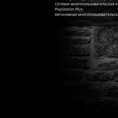
Сетевая многопользовательская иг
PlayStation Plus.
Автономная многопользовательска
Часто спрашивают
Когда я получу доступ к игре?
Прок
Работает ли русский язык?
Если ло
Что если игра не запускается?
Свя
Есть ли поддержка после покупки?