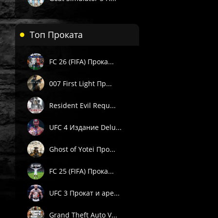
Топ Проката
FC 26 (FIFA) Прока...
007 First Light Пр...
 П1) — вручную в течение 3 часов в рабочее время поддержки 
. Подробности смотрите в описании товара.
Resident Evil Requ...
е товары даётся гарантия.
UFC 4 Издание Delu...
Пишите через сайт, VK или Telegram.
Ghost of Yotei Про...
FC 25 (FIFA) Прока...
UFC 3 Прокат и аре...
Grand Theft Auto V...