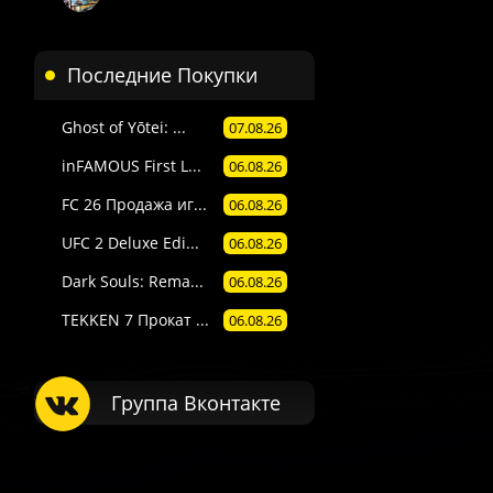
Последние Покупки
Ghost of Yōtei: ...
07.08.26
inFAMOUS First L...
06.08.26
FC 26 Продажа иг...
06.08.26
UFC 2 Deluxe Edi...
06.08.26
Dark Souls: Rema...
06.08.26
TEKKEN 7 Прокат ...
06.08.26
Группа Вконтакте