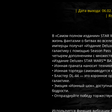
| Дата выхода: 06.0
| Я
В «Самом полном издании» STAR WA
жизнь фантазии о битвах во все
имперцы получат «Издание Deluxe
галактику с помощью Season Pass
четырем дополнениям с множеств
«Издание Deluxe» STAR WARS™ BA
• Ионная граната наносит техник
• Ионная торпеда самонаводится 
• Бластер DL-44 — это коронное 
галактике.
• Эмоция «Ионный шок», доступна
бодрости.
• Отпразднуйте победу торжеств
Используется функция вибрации