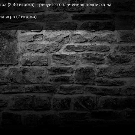
ра (2-40 игрока). Требуется оплаченная подписка на
я игра (2 игрока)
ат выдаётся автоматически сразу после оплаты. Активации (П3,
кализация игры для PlayStation существует — она будет в игре
житесь с нашей поддержкой — поможем решить проблему. На вс
Да, наша поддержка работает ежедневно с 08:00 до 22:00 МСК. 