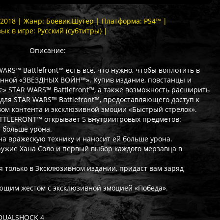
2.2018 | Жанр: Боевик,Шутер | Платформа: PS4™ |
зык в игре: Русский (субтитры) |
Описание:
RS™ Battlefront™ есть все, что нужно, чтобы воплотить в
ленной «ЗВЁЗДНЫХ ВОЙН™». Купив издание, повстанцы и
» STAR WARS™ Battlefront™, а также возможность расширить
 для STAR WARS™ Battlefront™, предоставляющего доступ к
ом контента и эксклюзивной эмоции «Быстрый стрелок».
TTLEFRONT™ открывает 5 внутриигровых предметов:
е больше урона.
на вражескую технику и наносит ей больше урона.
оружие Хана Соло и первый выбор каждого мерзавца в
я только в Эксклюзивном издании, придаст вам заряд
ующим жестом с эксклюзивной эмоцией «Победа».
 DUALSHOCK 4