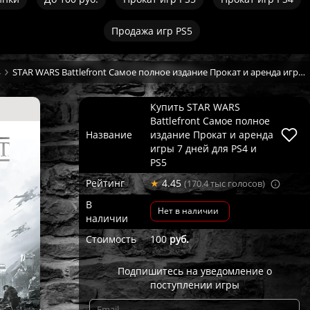
Продажа игр PS5
4
STAR WARS Battlefront Самое полное издание Прокат и аренда игры 7 дней
Купить STAR WARS
Battlefront Самое полное
Название
издание Прокат и аренда
игры 7 дней для PS4 и
PS5
Рейтинг
★
4.45
(170.4 тыс голосов)
В
Нет в наличии
наличии
Стоимость
100
руб.
Подпишитесь на уведомление о
поступлении игры