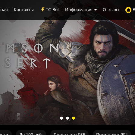
вная
Контакты
TG Bot
Информация
Отзывы
В
инки
До 100 руб.
Прокат игр PS5
Прокат игр PS4