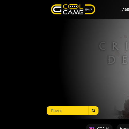
Гла
GTA VI
Нов