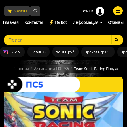
Войти
Заказы
Togg
navi
Главная
Контакты
TG Bot
Информация
Отзывы
GTA VI
Новинки
До 100 руб.
Прокат игр PS5
Про
Главная
Активация П3 PS5
Team Sonic Racing Продажа и