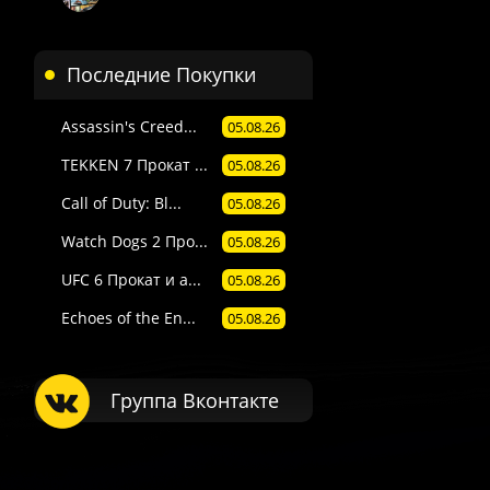
Последние Покупки
Assassin's Creed...
05.08.26
TEKKEN 7 Прокат ...
 П1) — вручную в течение 3 часов в рабочее время поддержки 
05.08.26
. Подробности смотрите в описании товара.
Call of Duty: Bl...
05.08.26
е товары даётся гарантия.
Watch Dogs 2 Про...
05.08.26
Пишите через сайт, VK или Telegram.
UFC 6 Прокат и а...
05.08.26
Echoes of the En...
05.08.26
Группа Вконтакте