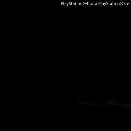
PlayStation®4 или PlayStation®5 и
Часто спрашивают
Когда я получу доступ к игре?
Прок
Работает ли русский язык?
Если ло
Что если игра не запускается?
Свя
Есть ли поддержка после покупки?