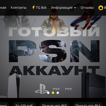
вная
Контакты
TG Bot
Информация
Отзывы
В
инки
До 100 руб.
Прокат игр PS5
Прокат игр PS4