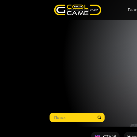
Гла
GTA VI
Нов