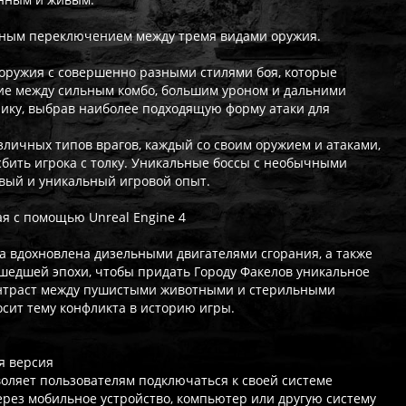
авным переключением между тремя видами оружия.
и оружия с совершенно разными стилями боя, которые
е между сильным комбо, большим уроном и дальними
ику, выбрав наиболее подходящую форму атаки для
зличных типов врагов, каждый со своим оружием и атаками,
сбить игрока с толку. Уникальные боссы с необычными
вый и уникальный игровой опыт.
ая с помощью Unreal Engine 4
ла вдохновлена дизельными двигателями сгорания, а также
шедшей эпохи, чтобы придать Городу Факелов уникальное
онтраст между пушистыми животными и стерильными
сит тему конфликта в историю игры.
я версия
оляет пользователям подключаться к своей системе
через мобильное устройство, компьютер или другую систему