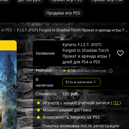
Продажа игр PS5
 и PS5
F.I.S.T. (FIST) Forged In Shadow Torch Прокат и аренда игры 7 дней
Купить F.I.S.T. (FIST)
Forged In Shadow Torch
Название
Прокат и аренда игры 7
дней для PS4 и PS5
Рейтинг
★
4.18
(5.4 тыс голосов)
В
Есть в наличии: 1
наличии
Стоимость
100
руб.
Играете с нашей учётной записи (
П2
)
Моментальная доставка
Возможность запуска на PS5
Покупка возможна после регистрации