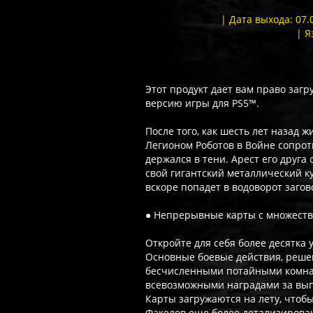
| Дата выхода: 07.
| Я
Этот продукт дает вам право заг
версию игры для PS5™.
После того, как шесть лет назад
Легионом Роботов в Войне сопрот
держался в тени. Арест его друга 
свой гигантский металлический кул
вскоре попадет в водоворот заго
● Непрерывные карты с множеств
Откройте для себя более десятка 
Основные боевые действия, реше
бесчисленными потайными комнат
всевозможными наградами за вып
Карты загружаются на лету, чтоб
Факелов еще более детализирова