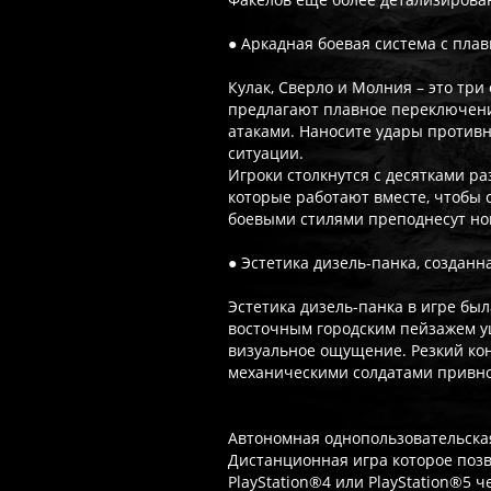
● Аркадная боевая система с пл
Кулак, Сверло и Молния – это тр
предлагают плавное переключени
атаками. Наносите удары противн
ситуации.
Игроки столкнутся с десятками ра
которые работают вместе, чтобы 
боевыми стилями преподнесут но
● Эстетика дизель-панка, созданн
Эстетика дизель-панка в игре бы
восточным городским пейзажем у
визуальное ощущение. Резкий к
механическими солдатами привно
Автономная однопользовательска
Дистанционная игра которое позв
PlayStation®4 или PlayStation®5 