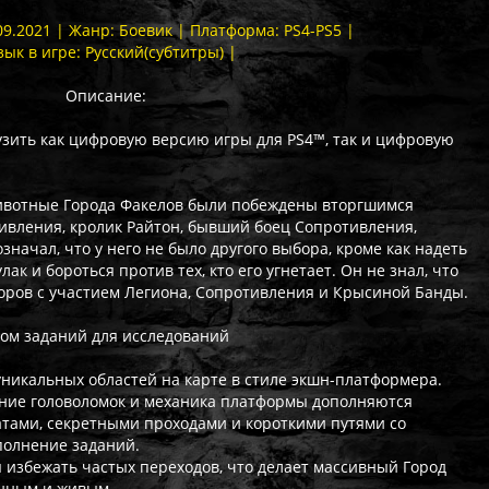
09.2021 | Жанр: Боевик | Платформа: PS4-PS5 |
зык в игре: Русский(субтитры) |
Описание:
рузить как цифровую версию игры для PS4™, так и цифровую
 животные Города Факелов были побеждены вторгшимся
ивления, кролик Райтон, бывший боец Сопротивления,
означал, что у него не было другого выбора, кроме как надеть
ак и бороться против тех, кто его угнетает. Он не знал, что
воров с участием Легиона, Сопротивления и Крысиной Банды.
ом заданий для исследований
уникальных областей на карте в стиле экшн-платформера.
ние головоломок и механика платформы дополняются
ами, секретными проходами и короткими путями со
олнение заданий.
ы избежать частых переходов, что делает массивный Город
нным и живым.