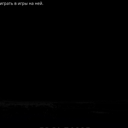
 играть в игры на ней.
ат выдаётся автоматически сразу после оплаты. Активации (П3,
кализация игры для PlayStation существует — она будет в игре
житесь с нашей поддержкой — поможем решить проблему. На вс
Да, наша поддержка работает ежедневно с 08:00 до 22:00 МСК. 