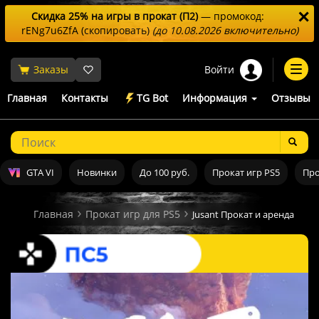
✕
Скидка 25% на игры в прокат (П2)
— промокод:
rENg7u6ZfA
(скопировать)
(до 10.08.2026 включительно)
Войти
Заказы
Togg
navi
Главная
Контакты
TG Bot
Информация
Отзывы
GTA VI
Новинки
До 100 руб.
Прокат игр PS5
Про
Главная
Прокат игр для PS5
Jusant Прокат и аренда игры