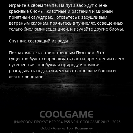
Играйте в своем темпе. На пути вас ждут очень
красивые биомы, животные и растения и мирный
приятный саундтрек. Готовьтесь к засушливым
ветреным склонам, прячьтесь в туннелях, освещенных
только биолюминесценцией, и изучайте другие биомы.
Спутник, состоящий из воды
Познакомьтесь с таинственным Пузырем. Это
существо будет сопровождать вас на протяжении всего
путешествия, пробуждая природу и помогая
разгадывать подсказки, узнавать прошлое башни и
лезть к вершине.
Часто спрашивают
Когда я получу доступ к игре?
Прокат выдаётся автоматическ
Работает ли русский язык?
Если локализация игры для PlayS
ЦИФРОВОЙ ПРОКАТ ИГР PS4-PS5-VR © COOLGAME 2013 - 2026
Что если игра не запускается?
Свяжитесь с нашей поддержк
ОсОО «Альянс Торг Компани»
Есть ли поддержка после покупки?
Да, наша поддержка работ