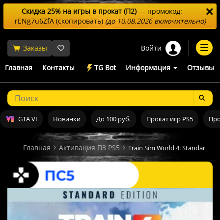
✕
Скидка 25% на игры в прокат (П2)
— промокод:
rENg7u6ZfA
(скопировать)
(до 10.08.2026 включительно)
Войти
Заказы
Togg
navi
Главная
Контакты
TG Bot
Информация
Отзывы
GTA VI
Новинки
До 100 руб.
Прокат игр PS5
Про
Главная
Активация П3 PS5
Train Sim World 4: Standard E