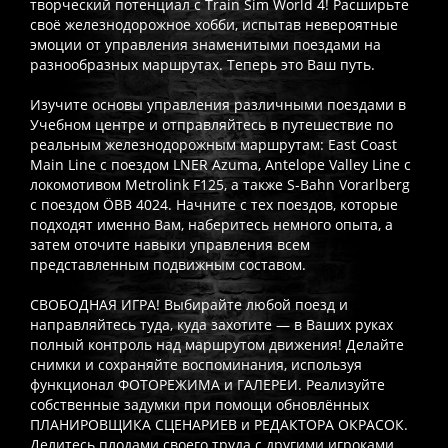
творческий потенциал с Train Sim World 4! Расширьте
своё железнодорожное хобби, испытав невероятные
эмоции от управления знаменитыми поездами на
разнообразных маршрутах. Теперь это Ваш путь.
Изучите основы управления различными поездами в
Учебном центре и отправляйтесь в путешествие по
реальным железнодорожным маршрутам: East Coast
Main Line с поездом LNER Azuma, Antelope Valley Line с
локомотивом Metrolink F125, а также S-Bahn Vorarlberg
с поездом ÖBB 4024. Начните с тех поездов, которые
подходят именно Вам, наберитесь немного опыта, а
затем оточите навыки управления всем
представленным подвижным составом.
СВОБОДНАЯ ИГРА! Выбирайте любой поезд и
направляйтесь туда, куда захотите — в Ваших руках
полный контроль над маршрутом движения! Делайте
снимки и сохраняйте воспоминания, используя
функционал ФОТОРЕЖИМА и ГАЛЕРЕИ. Реализуйте
собственные задумки при помощи обновлённых
ПЛАНИРОВЩИКА СЦЕНАРИЕВ и РЕДАКТОРА ОКРАСОК.
Делитесь плодами своего труда с другими игроками