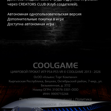
через CREATORS CLUB (Клуб создателей).
Автономная однопользовательская версия
Дополнительные покупки в игре
Доступна автономная игра
Часто спрашивают
Когда я получу доступ к игре?
Прокат выдаётся автоматическ
Работает ли русский язык?
Если локализация игры для PlayS
ЦИФРОВОЙ ПРОКАТ ИГР PS4-PS5-VR © COOLGAME 2013 - 2026
Что если игра не запускается?
Свяжитесь с нашей поддержк
ОсОО «Альянс Торг Компани»
Есть ли поддержка после покупки?
Да, наша поддержка работ
Кыргызская Республика, Бишкек, Октябрьский район, 7-мкр., ул.
Безымянная, д. 37/2
Номер ОГРН: 310076-3301-ООО
ИНН: 9909710244
Пользовательское соглашение
Политика
|
конфиденциальности
Политика возврата
|