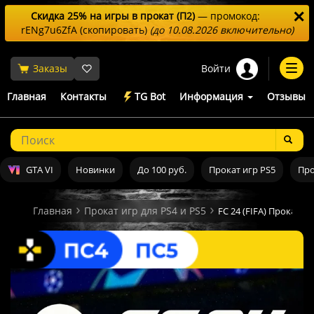
✕
Скидка 25% на игры в прокат (П2)
— промокод:
rENg7u6ZfA
(скопировать)
(до 10.08.2026 включительно)
Войти
Заказы
Togg
navi
Главная
Контакты
TG Bot
Информация
Отзывы
GTA VI
Новинки
До 100 руб.
Прокат игр PS5
Про
Главная
Прокат игр для PS4 и PS5
FC 24 (FIFA) Прокат и