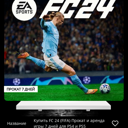
ПРОКАТ 7 ДНЕЙ
Купить FC 24 (FIFA) Прокат и аренда
Название
игры 7 дней для PS4 и PS5