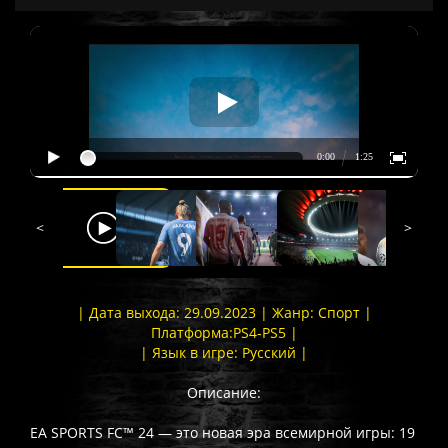
<
>
| Дата выхода: 29.09.2023 | Жанр: Спорт |
Платформа:PS4-PS5 |
| Язык в игре: Русский |
Описание:
EA SPORTS FC™ 24 — это новая эра всемирной игры: 19