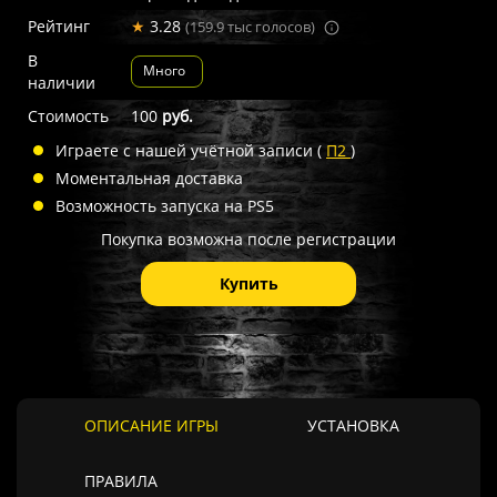
Рейтинг
★
3.28
(159.9 тыс голосов)
В
Много
наличии
Стоимость
100
руб.
Играете с нашей учётной записи (
П2
)
Моментальная доставка
Возможность запуска на PS5
Покупка возможна после регистрации
Купить
ОПИСАНИЕ ИГРЫ
УСТАНОВКА
ПРАВИЛА