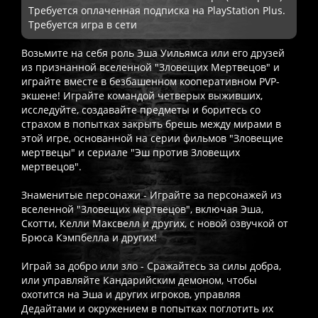
Требуется оплаченная подписка на PlayStation Plus.
Требуется игра в сети
Возьмите на себя роль Эша Уильямса или его друзей
из признанной вселенной "Зловещих Мертвецов" и
играйте вместе в безбашенном кооперативном PVP-
экшене! Играйте командой четверых выживших,
исследуйте, создавайте предметы и боритесь со
страхом в попытках закрыть брешь между мирами в
этой игре, основанной на серии фильмов "Зловещие
мертвецы" и сериале "Эш против Зловещих
мертвецов".
Знаменитые персонажи - Играйте за персонажей из
вселенной "Зловещих мертвецов", включая Эша,
Скотти, Келли Максвелл и других, с новой озвучкой от
Брюса Кэмпбелла и других!
Играй за добро или зло - Сражайтесь за силы добра,
или управляйте Кандарийским демоном, чтобы
охотится на Эша и других игроков, управляя
Дедайтами и окружением в попытках поглотить их