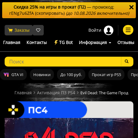
✕
Скидка 25% на игры в прокат (П2)
— промокод:
rENg7u6ZfA
(скопировать)
(до 10.08.2026 включительно)
Войти
Заказы
Togg
navi
Главная
Контакты
TG Bot
Информация
Отзывы
GTA VI
Новинки
До 100 руб.
Прокат игр PS5
Про
Главная
Активация П3 PS4
Evil Dead: The Game Продажа