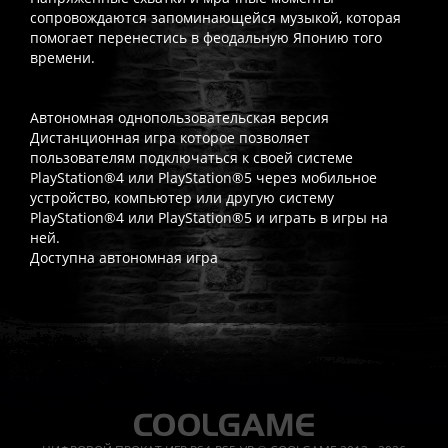
сопровождаются запоминающейся музыкой, которая
помогает перенестись в феодальную Японию того
времени.
Автономная однопользовательская версия
Дистанционная игра которое позволяет
пользователям подключаться к своей системе
PlayStation®4 или PlayStation®5 через мобильное
устройство, компьютер или другую систему
PlayStation®4 или PlayStation®5 и играть в игры на
ней.
Доступна автономная игра
Часто спрашивают
Когда я получу доступ к игре?
Прокат выдаётся автоматическ
Работает ли русский язык?
Если локализация игры для PlayS