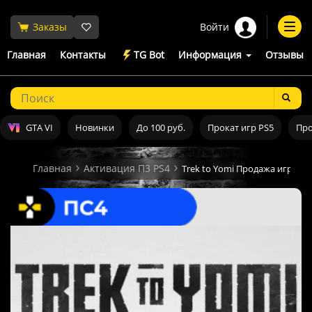
Войти
Заказы
Togg
navi
Главная
Контакты
TG Bot
Информация
Отзывы
GTA VI
Новинки
До 100 руб.
Прокат игр PS5
Про
Главная
Активация П3 PS4
Trek to Yomi Продажа игры